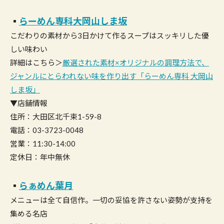
▪︎
らーめん専科大岡山しま坂
こだわりの素材から3日かけて作るスープはスッキリした優
しい味わい
詳細はこちら＞
厳選された素材×オリジナルの調理方法で、
ジャンルにとらわれない味を作り出す「らーめん専科 大岡山
しま坂」
▼店舗情報
住所：大田区北千束1-59-8
電話：03-3723-0048
営業：11:30-14:00
定休日：年中無休
▪︎
らぁめん葉月
メニューは全て自信作。一切の妥協を許さない姿勢が支持を
集める名店