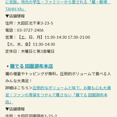
に舌鼓。地元の学生・ファミリーから愛される「麺・飯場
TANN-YA」
▼店舗情報
住所：大田区北千束3-23-5
電話：03-3727-2406
営業：【土、日、月】11:30-14:30 17:30-21:00
【火、水、金】11:30-14:30
定休日：木曜日と第3金曜日
▪︎
麺でる 田園調布本店
麺の増量やトッピングが無料。圧倒的ボリュームで食べる人
みんな大満足！
詳細はこちら＞
圧倒的なボリュームと味で、お腹も心も大満
足！ファンの胃袋をつかんで離さない「麺でる 田園調布本
店」
▼店舗情報
住所：大田区田園調布1-21-2