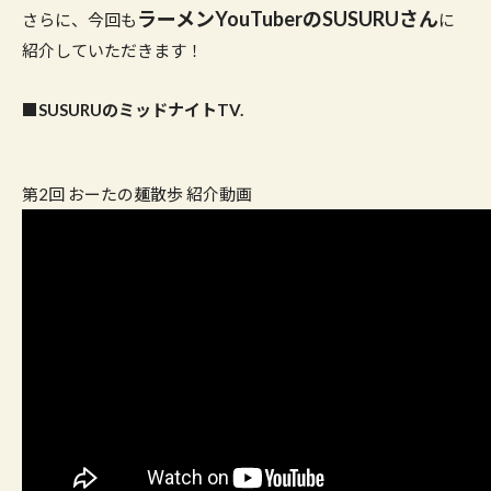
ラーメンYouTuberのSUSURUさん
さらに、今回も
に
紹介していただきます！
■SUSURUのミッドナイトTV.
第2回 おーたの麺散歩 紹介動画