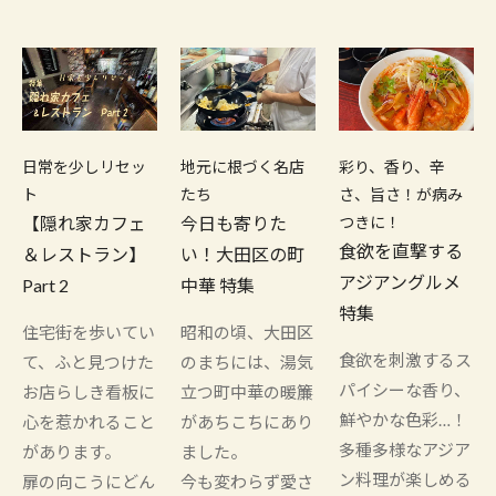
日常を少しリセッ
地元に根づく名店
彩り、香り、辛
ト
たち
さ、旨さ！が病み
【隠れ家カフェ
今日も寄りた
つきに！
食欲を直撃する
＆レストラン】
い！大田区の町
アジアングルメ
Part 2
中華 特集
特集
住宅街を歩いてい
昭和の頃、大田区
食欲を刺激するス
て、ふと見つけた
のまちには、湯気
パイシーな香り、
お店らしき看板に
立つ町中華の暖簾
鮮やかな色彩…！
心を惹かれること
があちこちにあり
多種多様なアジア
があります。
ました。
ン料理が楽しめる
扉の向こうにどん
今も変わらず愛さ