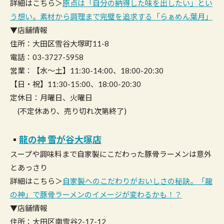
詳細はこちら＞
原点は「自分の納得した味を出したい」とい
う想い。素材から調理まで完璧を追求する「らぁめん葉月」
▼店舗情報
住所：大田区雪谷大塚町11-8
電話：03-3727-5958
営業：【水～土】11:30-14:00、18:00-20:30
【日・祝】11:30-15:00、18:00-20:30
定休日：月曜日、火曜日
(不定休あり、売り切れ次第終了)
▪︎
龍の神 雪が谷大塚店
スープや調味料まで自家製にこだわった豚骨ラーメンは意外
とあっさり
詳細はこちら＞
自家製へのこだわりがおいしさの秘訣。「龍
の神」で豚骨ラーメンのイメージが変わるかも！？
▼店舗情報
住所：大田区南雪谷2-17-12