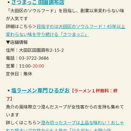
▪︎
さつまっこ 田園調布店
「大田区のソウルフード」を目指し、創業以来変わらない味
が人気です
詳細はこちら＞
目指すのは大田区のソウルフード！45年以上
変わらない味を守り続ける「さつまっこ」
▼店舗情報
住所：大田区田園調布2-15-2
電話：03-3722-3686
営業：11:00-
20:00
定休日：無休
▪︎
塩ラーメン専門 ひるがお
【ラーメン１杯無料：終
了】
魚介の風味際立つ澄んだスープが女性客からの支持も集めて
います
詳しくはこちら＞
澄み切ったスープは上品な味わい！おしゃ
れな佇まいで女性からも人気の「ひるがお」大岡山店