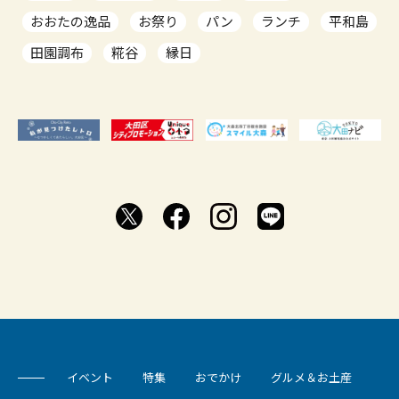
おおたの逸品
お祭り
パン
ランチ
平和島
田園調布
糀谷
縁日
イベント
特集
おでかけ
グルメ＆お土産