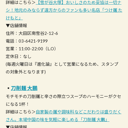
詳細はこちら＞
【雪が谷大塚】おいしさのため妥協は一切ナ
シ！地元のみならず遠方からのファンも多い名店「つけ麺 た
けもと」
▼店舗情報
住所：大田区南雪谷2-12-6
電話：03-6421-9199
営業：11:00-22:00（L.O）
定休日：なし
(毎週火曜日は『進化論』として営業になるため、スタンプ
の対象外となります)
▪︎
刀削麺 大鵬
モチモチの刀削麺と辛さの際立つスープのハーモニーがクセ
になる1杯！
詳細はこちら＞
自家製の麺や調味料などこだわりは盛りだく
さん。本場中国の味を気軽に楽しめる「刀削麺 大鵬」
▼店舗情報