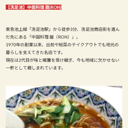
【洗足池】中国料理 龍(RON)
東急池上線「洗足池駅」から徒歩3分、洗足池商店街を進ん
だ先にある「中国料理 龍（RON）」。
1970年の創業以来、出前や総菜のテイクアウトでも地元の
暮らしを支えてきた名店です。
現在は2代目が味と暖簾を受け継ぎ、今も地域に欠かせない
一軒として親しまれています。