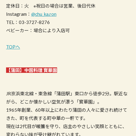
定休日：火 ※祝日の場合は営業、後日代休
Instagram：
@chu_ka.ron
TEL：03-3727-8276
ベビーカー：場合により入店可
TOPへ
【蒲田】中国料理 寳華園
JR京浜東北線・東急線「蒲田駅」東口から徒歩2分。駅近な
がら、どこか懐かしい空気が漂う「寳華園」。
1965年創業、60年以上にわたり蒲田の人々に愛され続けて
きた、町を代表する町中華の一軒です。
現在は2代目が暖簾を守り、店主のやさしい笑顔とともに、
変わらない味が受け継がれています。