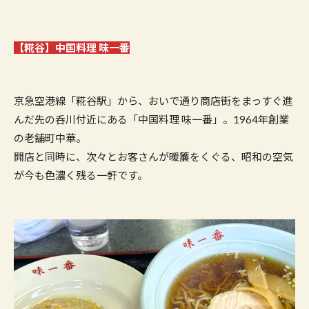
【糀谷】中国料理 味一番
京急空港線「糀谷駅」から、おいで通り商店街をまっすぐ進
んだ先の呑川付近にある「中国料理 味一番」。1964年創業
の老舗町中華。
開店と同時に、次々とお客さんが暖簾をくぐる、昭和の空気
が今も色濃く残る一軒です。