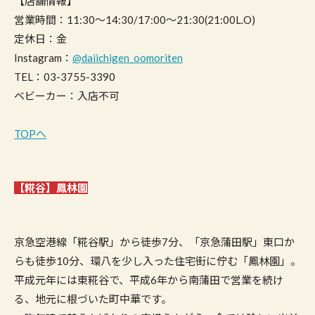
【店舗情報】
営業時間：11:30～14:30/17:00～21:30(21:00L.O)
定休日：金
Instagram：
@daiichigen_oomoriten
TEL：03-3755-3390
ベビーカー：入店不可
TOPへ
【糀谷】鳳林園
京急空港線「糀谷駅」から徒歩7分、「京急蒲田駅」東口か
らも徒歩10分、環八を少し入った住宅街に佇む「鳳林園」。
平成元年には東糀谷で、平成6年から南蒲田で営業を続け
る、地元に根づいた町中華です。