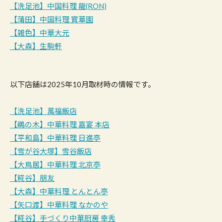
【洗足池】中国料理 龍(RON)
【蒲田】中国料理 寳華園
【雑色】中華大元
【大森】生駒軒
以下店舗は2025年10月取材時の情報です。
【洗足池】萬福飯店
【鵜の木】中華料理 嘉宴 本店
【平和島】中華料理 日進亭
【雪が谷大塚】雪谷飯店
【大鳥居】中華料理 北京亭
【糀谷】朋友
【大森】中華料理 とんとん亭
【矢口渡】中華料理 なかのや
【糀谷】手づくり中華厨房 幸秀