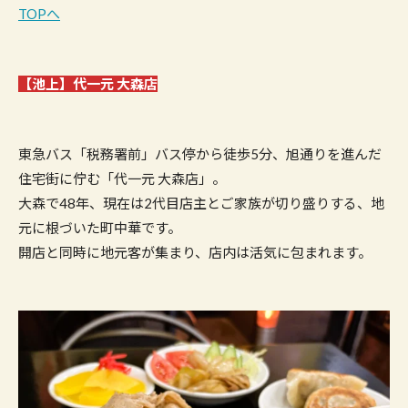
TOPへ
【
池上
】代一元 大森店
東急バス「税務署前」バス停から徒歩5分、旭通りを進んだ
住宅街に佇む「代一元 大森店」。
大森で48年、現在は2代目店主とご家族が切り盛りする、地
元に根づいた町中華です。
開店と同時に地元客が集まり、店内は活気に包まれます。