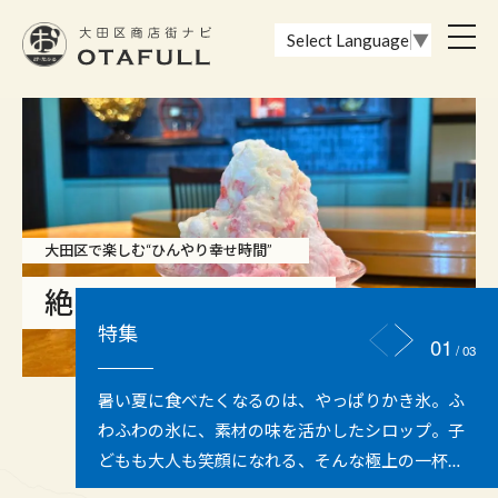
おーたふる 大田区商店街ナビ｜国際都市大田区の魅力的な商店街
toggl
Select Language
▼
navig
下町の銘菓から隠れ家スイーツまで
【大田区】鉄板に広がる香りと音♪
大田区で楽しむ“ひんやり幸せ時間”
京急沿線で愛される手土産特集
熱々を楽しむ「お好み焼き」特
絶品かき氷特集2026
特集
特集
特集
1
集
/
3
京急沿線といえば、羽田空港へのアクセスの良さ
ソースの香りに食欲をそそられ、鉄板の焼ける音
暑い夏に食べたくなるのは、やっぱりかき氷。ふ
と、下町のあたたかさが残る街並み。この街に
に心が躍る♪お好み焼きは、焼き上がりを待つ時間
わふわの氷に、素材の味を活かしたシロップ。子
は、地域の人々に長く愛され続ける老舗や、独自
も楽しい鉄板グルメです。家族や友人と鉄板を囲
どもも大人も笑顔になれる、そんな極上の一杯を
のこだわりが光るお菓子屋さんがたくさん隠れて
めば自然と会話が弾み、お店ごとに異なる生地や
大田区で見つけてみませんか？ 今回は老舗和菓子