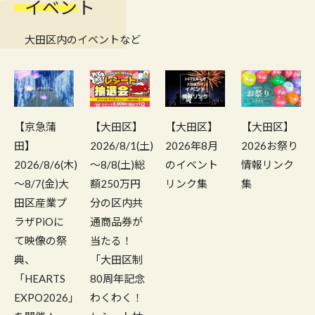
イベント
大田区内のイベントなど
【京急蒲
【大田区】
【大田区】
【大田区】
田】
2026/8/1(土)
2026年8月
2026お祭り
2026/8/6(木)
～8/8(土)総
のイベント
情報リンク
～8/7(金)大
額250万円
リンク集
集
田区産業プ
分の区内共
ラザPiOに
通商品券が
て映像の祭
当たる！
典、
「大田区制
「HEARTS
80周年記念
EXPO2026」
わくわく！