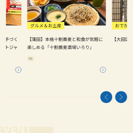
グルメ＆お土産
おでかけ
しい手づく
【蒲田】本格十割蕎麦と和食が気軽に
【大田区
レートジャ
楽しめる「十割蕎麦酒場いろり」
PR