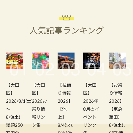
人気記事ランキング
01
02
03
04
05
【大田
【大田
【盆踊
【大田
【お祭
区】
区】
り情報
区】
り情報
2026/8/1(土)
2026お
2026】
2026年
2026】
～
祭り情
【池
8月のイ
【京急
8/8(土)
報リン
上】
ベント
蒲田】
総額250
ク集
8/4(火)、
リンク
8/8(土)、
万円分
5(水)池
集
9(日)蒲