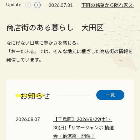
Update
2026.07.31
います。 素材にこだわり抜いたヘルシーな焼き菓
具材、焼き方のこだわりを楽しめるのも魅力。今
店から、最新トレンドのグリークヨーグルト氷、
子、みずみずしい寒天とあんこの絶妙な組み合わ
回は、地域で愛されるお店から個性豊かなお店ま
パティスリーが仕掛ける贅沢なフラッペまで、個
2026.07.24
せ、季節を感じさせてくれる限定スイーツなど、
で、大田区のお好み焼き店をご紹介します。
性豊かな店舗をご紹介します♪
商店街のある暮らし 大田区
2026.07.16
京急沿線で見つけた、もらって嬉しい手土産をご
2026.07.10
紹介します。
なにげない日常に豊かさを感じる。
2026.07.06
「おーたふる」では、そんな地元に根ざした商店街の情報を
発信しています。
お知らせ
一覧
2026.08.07
【千鳥町】2026/8/29(土)・
30(日)「サマージャンボ 抽選
会・納涼祭」開催！