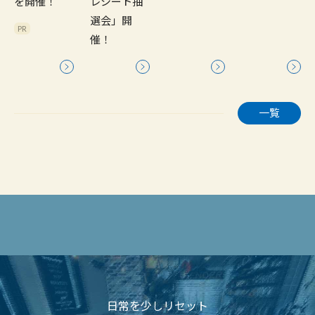
を開催！
レシート抽
選会」開
PR
催！
一覧
日常を少しリセット