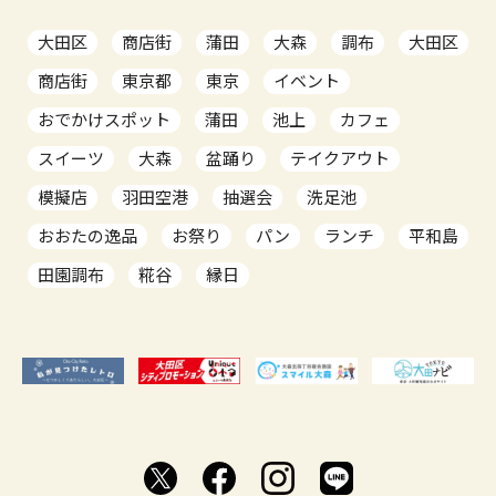
大田区
商店街
蒲田
大森
調布
大田区
商店街
東京都
東京
イベント
おでかけスポット
蒲田
池上
カフェ
スイーツ
大森
盆踊り
テイクアウト
模擬店
羽田空港
抽選会
洗足池
おおたの逸品
お祭り
パン
ランチ
平和島
田園調布
糀谷
縁日