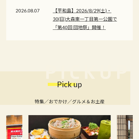
2026.08.07
【平和島】2026/8/29(土)・
30(日)大森東一丁目第一公園で
「第40回 団地祭」開催！
2026.07.31
【武蔵新田】出来たておにぎ
りを楽しめる「和Fu巡る」
2026.07.31
下町の銘菓から隠れ家スイー
ツまで。大田区の京急沿線で
愛される手土産特集
Pick up
2026.07.29
【糀谷】8/1(土)西仲天祖神社
特集／おでかけ／グルメ＆お土産
で西糀谷四丁目町会「子供
会」