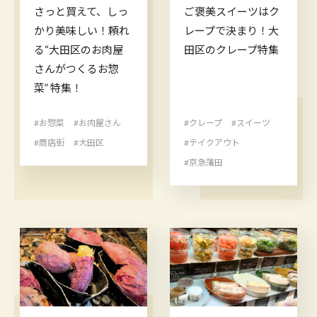
さっと買えて、しっ
ご褒美スイーツはク
かり美味しい！頼れ
レープで決まり！大
る“大田区のお肉屋
田区のクレープ特集
さんがつくるお惣
菜” 特集！
#お惣菜
#お肉屋さん
#クレープ
#スイーツ
#商店街
#大田区
#テイクアウト
#京急蒲田