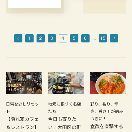
1
2
3
4
5
6
15
…
日常を少しリセッ
地元に根づく名店
彩り、香り、辛
ト
たち
さ、旨さ！が病み
【隠れ家カフェ
今日も寄りた
つきに！
食欲を直撃する
＆レストラン】
い！大田区の町