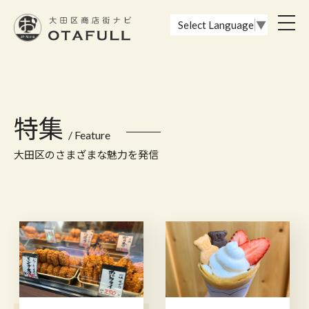
おーたふる 大田区商店街ナビ｜国際都市大田区の魅力的な商店街
toggl
Select Language
▼
navig
特集
/ Feature
大田区のさまざまな魅力を発信