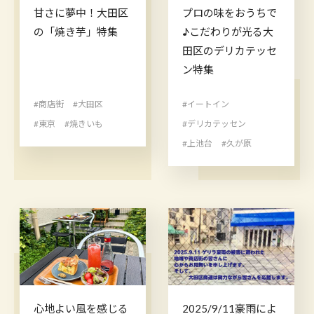
甘さに夢中！大田区
プロの味をおうちで
の「焼き芋」特集
♪こだわりが光る大
田区のデリカテッセ
ン特集
#商店街
#大田区
#イートイン
#東京
#焼きいも
#デリカテッセン
#上池台
#久が原
心地よい風を感じる
2025/9/11豪雨によ