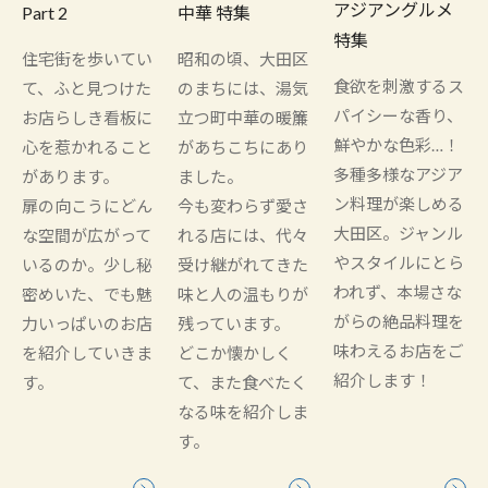
アジアングルメ
Part 2
中華 特集
特集
住宅街を歩いてい
昭和の頃、大田区
食欲を刺激するス
て、ふと見つけた
のまちには、湯気
パイシーな香り、
お店らしき看板に
立つ町中華の暖簾
鮮やかな色彩…！
心を惹かれること
があちこちにあり
多種多様なアジア
があります。
ました。
ン料理が楽しめる
扉の向こうにどん
今も変わらず愛さ
大田区。ジャンル
な空間が広がって
れる店には、代々
やスタイルにとら
いるのか。少し秘
受け継がれてきた
われず、本場さな
密めいた、でも魅
味と人の温もりが
がらの絶品料理を
力いっぱいのお店
残っています。
味わえるお店をご
を紹介していきま
どこか懐かしく
紹介します！
す。
て、また食べたく
なる味を紹介しま
す。