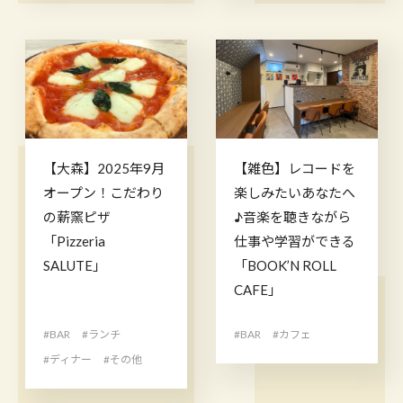
【大森】2025年9月
【雑色】レコードを
オープン！こだわり
楽しみたいあなたへ
の薪窯ピザ
♪音楽を聴きながら
「Pizzeria
仕事や学習ができる
SALUTE」
「BOOK’N ROLL
CAFE」
#BAR
#ランチ
#BAR
#カフェ
#ディナー
#その他