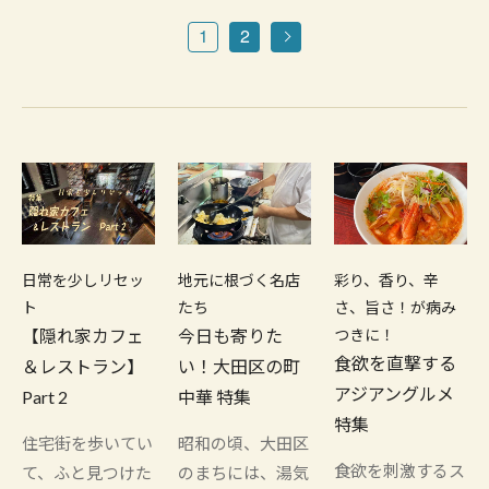
1
2
日常を少しリセッ
地元に根づく名店
彩り、香り、辛
ト
たち
さ、旨さ！が病み
【隠れ家カフェ
今日も寄りた
つきに！
食欲を直撃する
＆レストラン】
い！大田区の町
アジアングルメ
Part 2
中華 特集
特集
住宅街を歩いてい
昭和の頃、大田区
食欲を刺激するス
て、ふと見つけた
のまちには、湯気