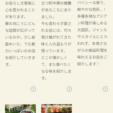
パイシーな香り、
お店らしき看板に
立つ町中華の暖簾
鮮やかな色彩…！
心を惹かれること
があちこちにあり
多種多様なアジア
があります。
ました。
ン料理が楽しめる
扉の向こうにどん
今も変わらず愛さ
大田区。ジャンル
な空間が広がって
れる店には、代々
やスタイルにとら
いるのか。少し秘
受け継がれてきた
われず、本場さな
密めいた、でも魅
味と人の温もりが
がらの絶品料理を
力いっぱいのお店
残っています。
味わえるお店をご
を紹介していきま
どこか懐かしく
紹介します！
す。
て、また食べたく
なる味を紹介しま
す。