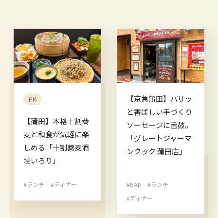
【京急蒲田】パリッ
PR
と香ばしい手づくり
【蒲田】本格十割蕎
ソーセージに舌鼓。
麦と和食が気軽に楽
「グレートジャーマ
しめる「十割蕎麦酒
ンクック 蒲田店」
場いろり」
#ランチ
#ディナー
#BAR
#ランチ
#ディナー