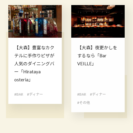
【大森】豊富なカク
【大森】夜更かしを
テルに手作りピザが
するなら「Bar
人気のダイニングバ
VEILLE」
ー「Hirataya
osteria」
#BAR
#ディナー
#BAR
#ディナー
#その他