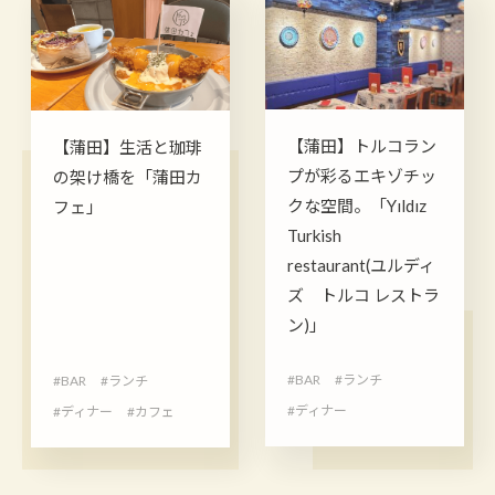
【蒲田】トルコラン
【蒲田】生活と珈琲
プが彩るエキゾチッ
の架け橋を「蒲田カ
クな空間。「Yıldız
フェ」
Turkish
restaurant(ユルディ
ズ トルコ レストラ
ン)」
#BAR
#ランチ
#BAR
#ランチ
#ディナー
#ディナー
#カフェ