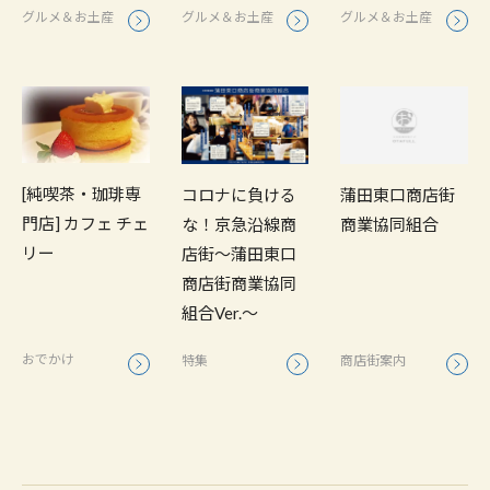
グルメ＆お土産
グルメ＆お土産
グルメ＆お土産
[純喫茶・珈琲専
コロナに負ける
蒲田東口商店街
門店] カフェ チェ
な！京急沿線商
商業協同組合
リー
店街～蒲田東口
商店街商業協同
組合Ver.～
おでかけ
特集
商店街案内