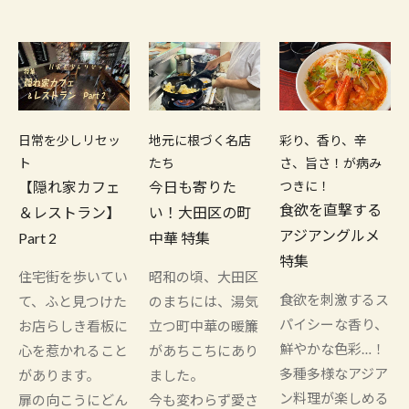
日常を少しリセッ
地元に根づく名店
彩り、香り、辛
ト
たち
さ、旨さ！が病み
【隠れ家カフェ
今日も寄りた
つきに！
食欲を直撃する
＆レストラン】
い！大田区の町
アジアングルメ
Part 2
中華 特集
特集
住宅街を歩いてい
昭和の頃、大田区
食欲を刺激するス
て、ふと見つけた
のまちには、湯気
パイシーな香り、
お店らしき看板に
立つ町中華の暖簾
鮮やかな色彩…！
心を惹かれること
があちこちにあり
多種多様なアジア
があります。
ました。
ン料理が楽しめる
扉の向こうにどん
今も変わらず愛さ