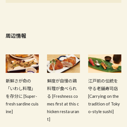
周辺情報
新鮮さが命の
鮮度が自慢の鶏
江戸前の伝統を
「いわし料理」
料理が食べられ
守る老舗寿司店
を存分に [Super-
る [Freshness co
[Carrying on the
fresh sardine cuis
mes first at this c
tradition of Toky
ine]
hicken resta uran
o-style sushi]
t]