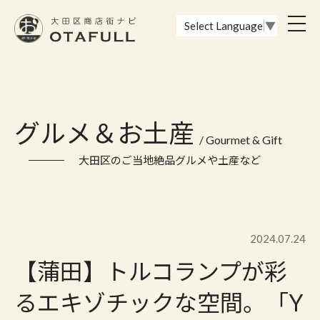
おーたふる 大田区商店街ナビ｜国際都市大田区の魅力的な商店街
toggl
Select Language
▼
navig
グルメ＆お土産
/ Gourmet & Gift
大田区のご当地絶品グルメや土産など
2024.07.24
【蒲田】トルコランプが彩
るエキゾチックな空間。「Y