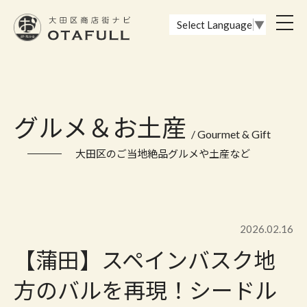
おーたふる 大田区商店街ナビ｜国際都市大田区の魅力的な商店街
toggl
Select Language
▼
navig
グルメ＆お土産
/ Gourmet & Gift
大田区のご当地絶品グルメや土産など
2026.02.16
【蒲田】スペインバスク地
方のバルを再現！シードル