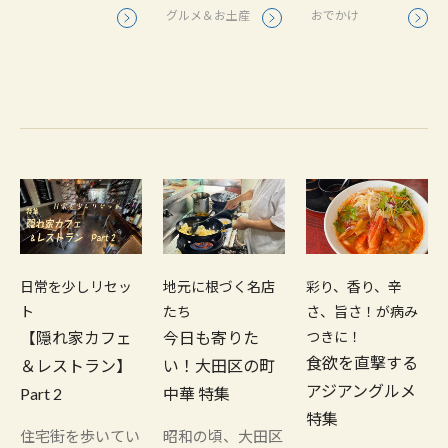
グルメ＆お土産
おでかけ
日常を少しリセッ
地元に根づく名店
彩り、香り、辛
ト
たち
さ、旨さ！が病み
【隠れ家カフェ
今日も寄りた
つきに！
食欲を直撃する
＆レストラン】
い！大田区の町
アジアングルメ
Part 2
中華 特集
特集
住宅街を歩いてい
昭和の頃、大田区