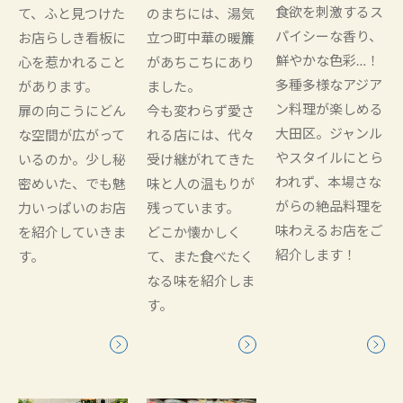
食欲を刺激するス
て、ふと見つけた
のまちには、湯気
パイシーな香り、
お店らしき看板に
立つ町中華の暖簾
鮮やかな色彩…！
心を惹かれること
があちこちにあり
多種多様なアジア
があります。
ました。
ン料理が楽しめる
扉の向こうにどん
今も変わらず愛さ
大田区。ジャンル
な空間が広がって
れる店には、代々
やスタイルにとら
いるのか。少し秘
受け継がれてきた
われず、本場さな
密めいた、でも魅
味と人の温もりが
がらの絶品料理を
力いっぱいのお店
残っています。
味わえるお店をご
を紹介していきま
どこか懐かしく
紹介します！
す。
て、また食べたく
なる味を紹介しま
す。