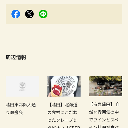
周辺情報
【京急蒲田】 自
【蒲田】北海道
蒲田東邦医大通
然な雰囲気の中
の食材にこだわ
り商盛会
でワインとスペ
ったクレープ＆
イン料理が食べ
タピオカ「CREP