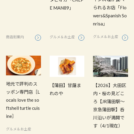
られるお店「Flo
E MAN89」
wers&Spanish So
nrisa」
グルメ＆お土産
グルメ＆お土産
商店街案内
地元で評判のス
【蒲田】甘藷ま
【2026】大田区
ッポン専門店［L
れのや
内・桜の見どこ
ocals love the so
ろ【JR蒲田駅〜
ftshell turtle cuis
京急蒲田駅】呑
ine］
川沿いが満開で
す（4/1現在）
グルメ＆お土産