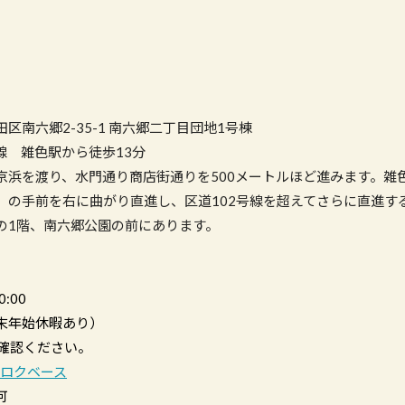
区南六郷2-35-1 南六郷二丁目団地1号棟
線 雑色駅から徒歩13分
京浜を渡り、水門通り商店街通りを500メートルほど進みます。雑
点）の手前を右に曲がり直進し、区道102号線を超えてさらに直進す
の1階、南六郷公園の前にあります。
20:00
年末年始休暇あり）
てご確認ください。
ンロクベース
可