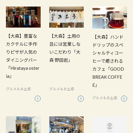
【大森】豊富な
【大森】土用の
【大森】ハンド
カクテルに手作
丑には営業しな
ドリップのスペ
りピザが人気の
いこだわり「大
シャルティコー
ダイニングバー
森 野田岩」
ヒーで癒される
「Hirataya oster
カフェ「GOOD
ia」
BREAK COFFE
E」
グルメ＆お土産
グルメ＆お土産
グルメ＆お土産