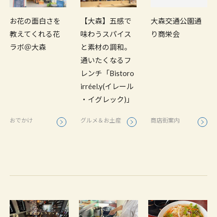
お花の面白さを
【大森】五感で
大森交通公園通
教えてくれる花
味わうスパイス
り商栄会
ラボ＠大森
と素材の調和。
通いたくなるフ
レンチ「Bistoro
irréel.y(イレール
・イグレック)」
おでかけ
グルメ＆お土産
商店街案内