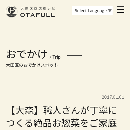
おーたふる 大田区商店街ナビ｜国際都市大田区の魅力的な商店街
toggl
Select Language
▼
navig
おでかけ
/ Trip
大田区のおでかけスポット
2017.01.01
【大森】職人さんが丁寧に
つくる絶品お惣菜をご家庭