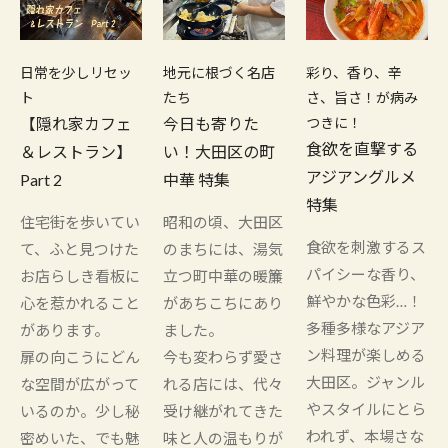
日常を少しリセッ
地元に根づく名店
彩り、香り、辛
ト
たち
さ、旨さ！が病み
【隠れ家カフェ
今日も寄りた
つきに！
食欲を直撃する
＆レストラン】
い！大田区の町
アジアングルメ
Part 2
中華 特集
特集
住宅街を歩いてい
昭和の頃、大田区
食欲を刺激するス
て、ふと見つけた
のまちには、湯気
パイシーな香り、
お店らしき看板に
立つ町中華の暖簾
鮮やかな色彩…！
心を惹かれること
があちこちにあり
多種多様なアジア
があります。
ました。
ン料理が楽しめる
扉の向こうにどん
今も変わらず愛さ
大田区。ジャンル
な空間が広がって
れる店には、代々
やスタイルにとら
いるのか。少し秘
受け継がれてきた
われず、本場さな
密めいた、でも魅
味と人の温もりが