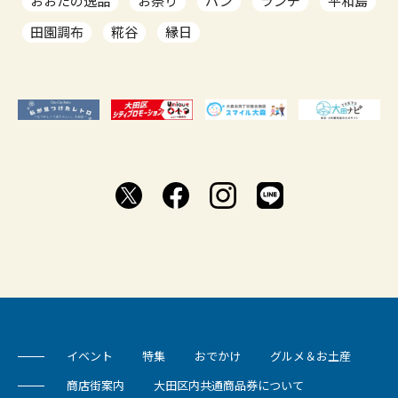
おおたの逸品
お祭り
パン
ランチ
平和島
田園調布
糀谷
縁日
イベント
特集
おでかけ
グルメ＆お土産
商店街案内
大田区内共通商品券について