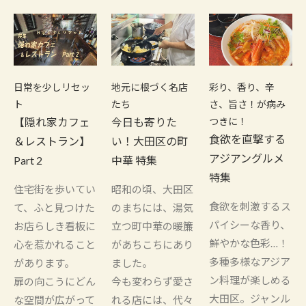
日常を少しリセッ
地元に根づく名店
彩り、香り、辛
ト
たち
さ、旨さ！が病み
【隠れ家カフェ
今日も寄りた
つきに！
食欲を直撃する
＆レストラン】
い！大田区の町
アジアングルメ
Part 2
中華 特集
特集
住宅街を歩いてい
昭和の頃、大田区
食欲を刺激するス
て、ふと見つけた
のまちには、湯気
パイシーな香り、
お店らしき看板に
立つ町中華の暖簾
鮮やかな色彩…！
心を惹かれること
があちこちにあり
多種多様なアジア
があります。
ました。
ン料理が楽しめる
扉の向こうにどん
今も変わらず愛さ
大田区。ジャンル
な空間が広がって
れる店には、代々