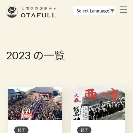
おーたふる 大田区商店街ナビ｜国際都市大田区の魅力的な商店街
toggl
Select Language
▼
navig
2023 の一覧
終了
終了