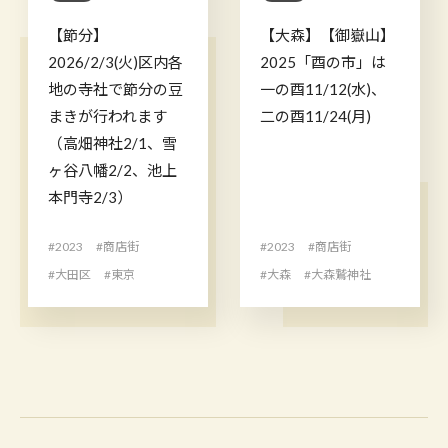
【節分】
【大森】【御嶽山】
2026/2/3(火)区内各
2025「酉の市」は
地の寺社で節分の豆
一の酉11/12(水)、
まきが行われます
二の酉11/24(月)
（高畑神社2/1、雪
ヶ谷八幡2/2、池上
本門寺2/3）
#2023
#商店街
#2023
#商店街
#大田区
#東京
#大森
#大森鷲神社