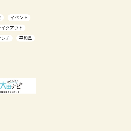
京
イベント
テイクアウト
ランチ
平和島