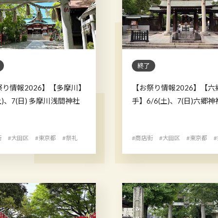
終了
祭り情報2026】【多摩川】
【お祭り情報2026】【六
(土)、7(日) 多摩川浅間神社
手】6/6(土)、7(日)六郷神
街
#大田区
#東京都
#祭礼
#商店街
#大田区
#東京都