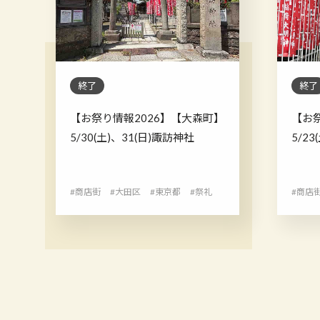
終了
終了
【お祭り情報2026】【大森町】
【お
5/30(土)、31(日)諏訪神社
5/2
#商店街
#大田区
#東京都
#祭礼
#商店