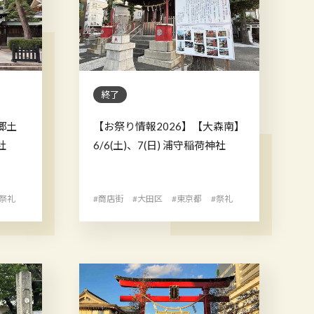
終了
郷土
【お祭り情報2026】【大森南】
社
6/6(土)、7(日) 浦守稲荷神社
#祭礼
#商店街
#大田区
#東京都
#祭礼