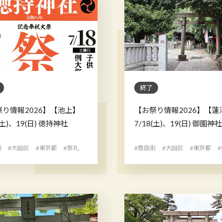
終了
祭り情報2026】【池上】
【お祭り情報2026】【蓮
(土)、19(日) 徳持神社
7/18(土)、19(日) 御園神社
街
#大田区
#東京都
#祭礼
#商店街
#大田区
#東京都