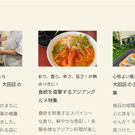
たち
彩り、香り、辛さ、旨さ！が病
心地よい風
！大田区の
みつきに！
大田区の
食欲を直撃するアジアング
集
ルメ特集
のまちに
毎日の喧
食欲を刺激するスパイシー
華の暖簾
心と体を
な香り、鮮やかな色彩…！多
ました。
せんか？ 
種多様なアジアン料理が楽し
れる店に
見つけた