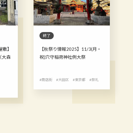
終了
屋敷】
【秋祭り情報2025】11/3(月・
社（大森
祝)穴守稲荷神社例大祭
#商店街
#大田区
#東京都
#祭礼