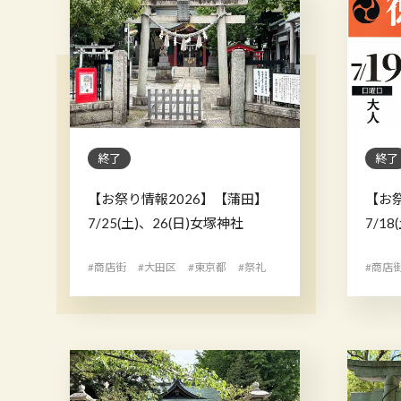
終了
終了
【お祭り情報2026】【蒲田】
【お
7/25(土)、26(日)女塚神社
7/18
#商店街
#大田区
#東京都
#祭礼
#商店