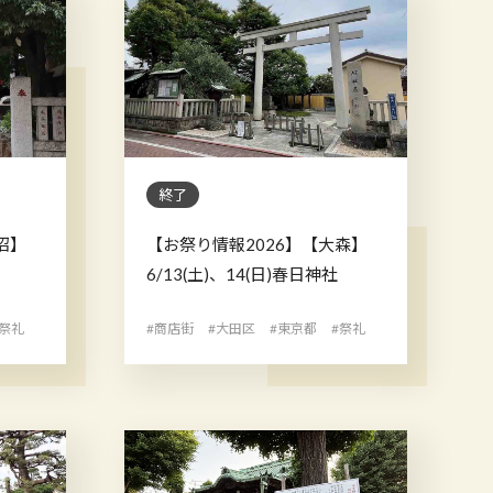
終了
沼】
【お祭り情報2026】【大森】
6/13(土)、14(日)春日神社
#祭礼
#商店街
#大田区
#東京都
#祭礼