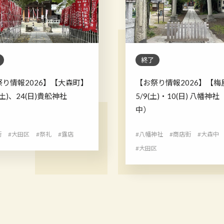
終了
祭り情報2026】【大森町】
【お祭り情報2026】【梅
3(土)、24(日)貴舩神社
5/9(土)・10(日) 八幡神
中）
街
#大田区
#祭礼
#露店
#八幡神社
#商店街
#大森中
#大田区