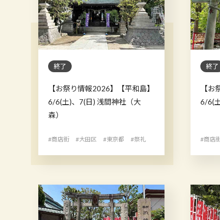
終了
終了
【お祭り情報2026】【平和島】
【お
6/6(土)、7(日) 浅間神社（大
6/6
森）
#商店街
#大田区
#東京都
#祭礼
#商店