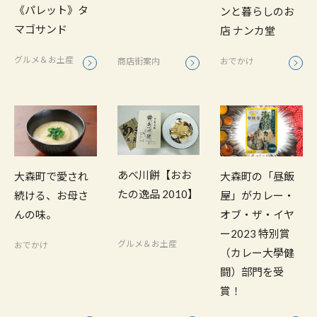
《パレット》タ
ンと暮らしのお
マゴサンド
店 ナンカ堂
グルメ＆お土産
商店街案内
おでかけ
あべ川餅【おお
大森町で愛され
大森町の「昼飯
たの逸品 2010】
続ける、お母さ
屋」がカレー・
んの味。
オブ・ザ・イヤ
ー2023 特別賞
グルメ＆お土産
おでかけ
（カレー大學健
闘）部門を受
賞！