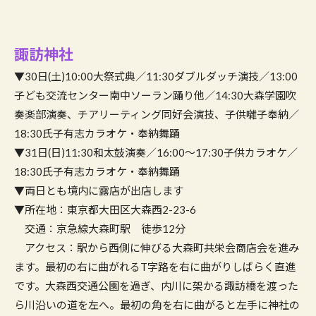
諏訪神社
▼30日(土)10:00大祭式典／11:30ダブルダッチ演技／13:00
子ども交流センター南中ソーラン踊り他／14:30大森学園吹
奏楽部演奏、チアリーティング同好会演技、子供囃子奉納／
18:30氏子有志カラオケ・奉納舞踊
▼31日(日)11:30和太鼓演奏／16:00〜17:30子供カラオケ／
18:30氏子有志カラオケ・奉納舞踊
▼両日とも境内に露店が出店します
▼所在地：東京都大田区大森西2-23-6
交通：京急線大森町駅 徒歩12分
アクセス：駅から西側に伸びる大森町共栄会商店会を進み
ます。最初の右に曲がれるT字路を右に曲がりしばらく直進
です。大森西交通公園を過ぎ、内川に架かる諏訪橋を渡った
ら川沿いの道を左へ。最初の角を右に曲がると左手に神社の