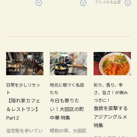
グルメ＆お土産
日常を少しリセッ
地元に根づく名店
彩り、香り、辛
ト
たち
さ、旨さ！が病み
【隠れ家カフェ
今日も寄りた
つきに！
食欲を直撃する
＆レストラン】
い！大田区の町
アジアングルメ
Part 2
中華 特集
特集
住宅街を歩いてい
昭和の頃、大田区