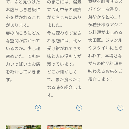
食欲を刺激するス
て、ふと見つけた
のまちには、湯気
パイシーな香り、
お店らしき看板に
立つ町中華の暖簾
鮮やかな色彩…！
心を惹かれること
があちこちにあり
多種多様なアジア
があります。
ました。
ン料理が楽しめる
扉の向こうにどん
今も変わらず愛さ
大田区。ジャンル
な空間が広がって
れる店には、代々
やスタイルにとら
いるのか。少し秘
受け継がれてきた
われず、本場さな
密めいた、でも魅
味と人の温もりが
がらの絶品料理を
力いっぱいのお店
残っています。
味わえるお店をご
を紹介していきま
どこか懐かしく
紹介します！
す。
て、また食べたく
なる味を紹介しま
す。