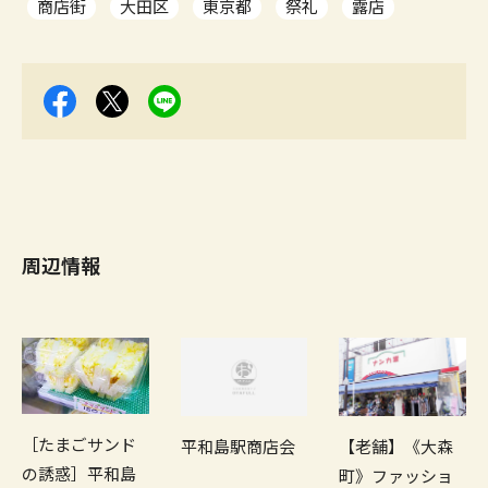
商店街
大田区
東京都
祭礼
露店
周辺情報
［たまごサンド
平和島駅商店会
【老舗】《大森
の誘惑］平和島
町》ファッショ