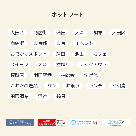
ホットワード
大田区
商店街
蒲田
大森
調布
大田区
商店街
東京都
東京
イベント
おでかけスポット
蒲田
池上
カフェ
スイーツ
大森
盆踊り
テイクアウト
模擬店
羽田空港
抽選会
洗足池
おおたの逸品
パン
お祭り
ランチ
平和島
田園調布
糀谷
縁日