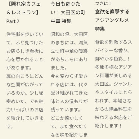
【隠れ家カフェ
今日も寄りた
つきに！
食欲を直撃する
＆レストラン】
い！大田区の町
アジアングルメ
Part 2
中華 特集
特集
住宅街を歩いてい
昭和の頃、大田区
食欲を刺激するス
て、ふと見つけた
のまちには、湯気
パイシーな香り、
お店らしき看板に
立つ町中華の暖簾
鮮やかな色彩…！
心を惹かれること
があちこちにあり
多種多様なアジア
があります。
ました。
ン料理が楽しめる
扉の向こうにどん
今も変わらず愛さ
大田区。ジャンル
な空間が広がって
れる店には、代々
やスタイルにとら
いるのか。少し秘
受け継がれてきた
われず、本場さな
密めいた、でも魅
味と人の温もりが
がらの絶品料理を
力いっぱいのお店
残っています。
味わえるお店をご
を紹介していきま
どこか懐かしく
紹介します！
す。
て、また食べたく
なる味を紹介しま