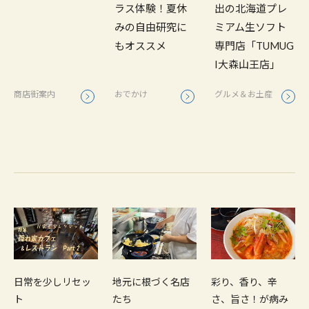
ラス体験！夏休
出の北海道プレ
みの自由研究に
ミアム生ソフト
もオススメ
専門店「TUMUG
I大森山王店」
商店街案内
おでかけ
グルメ＆お土産
日常を少しリセッ
地元に根づく名店
彩り、香り、辛
ト
たち
さ、旨さ！が病み