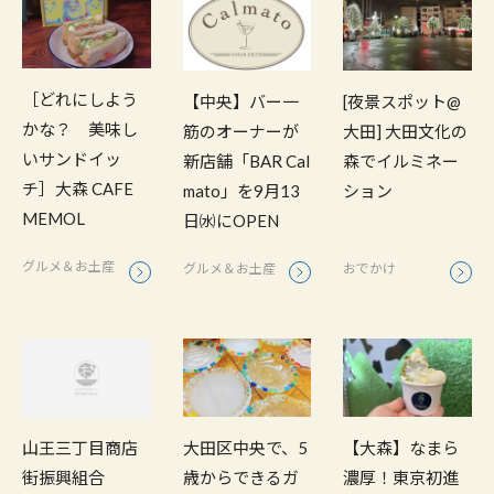
［どれにしよう
【中央】バー一
[夜景スポット@
かな？ 美味し
筋のオーナーが
大田] 大田文化の
いサンドイッ
新店舗「BAR Cal
森でイルミネー
チ］大森 CAFE
mato」を9月13
ション
MEMOL
日㈬にOPEN
グルメ＆お土産
グルメ＆お土産
おでかけ
山王三丁目商店
大田区中央で、5
【大森】なまら
街振興組合
歳からできるガ
濃厚！東京初進