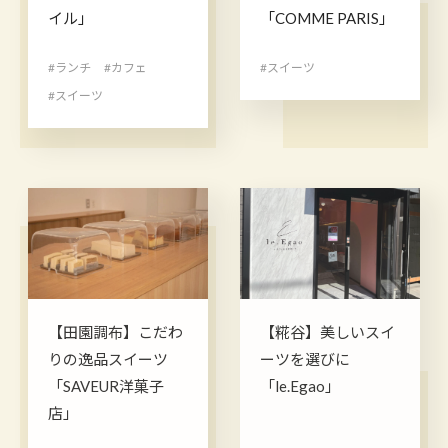
イル」
「COMME PARIS」
#ランチ
#カフェ
#スイーツ
#スイーツ
【田園調布】こだわ
【糀谷】美しいスイ
りの逸品スイーツ
ーツを選びに
「SAVEUR洋菓子
「le.Egao」
店」