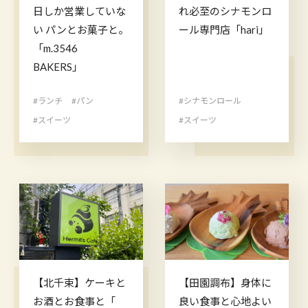
日しか営業していな
れ必至のシナモンロ
い パンとお菓子と。
ール専門店「hari」
「m.3546
BAKERS」
#ランチ
#パン
#シナモンロール
#スイーツ
#スイーツ
【北千束】ケーキと
【田園調布】身体に
お酒とお食事と「​​​​​​​​​​​​
良い食事と心地よい