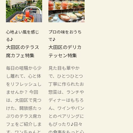
心地よい風を感じ
プロの味をおうち
る♪
で♪
大田区のテラス
大田区のデリカ
席カフェ特集
テッセン特集
毎日の喧騒から少
見た目も華やか
し離れて、心と体
で、ひとつひとつ
をリフレッシュし
丁寧に作られたお
ませんか？ 今回
惣菜は、ランチや
は、大田区で見つ
ディナーはもちろ
けた、開放感たっ
ん、ワインやパン
ぷりのテラス席カ
とのペアリングに
フェをご紹介しま
もぴったり♪日々
す。ワンちゃんと
の食事をもっと心