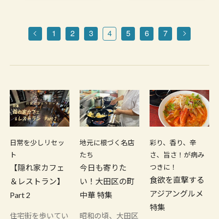
1
2
3
4
5
6
7
日常を少しリセッ
地元に根づく名店
彩り、香り、辛
ト
たち
さ、旨さ！が病み
【隠れ家カフェ
今日も寄りた
つきに！
食欲を直撃する
＆レストラン】
い！大田区の町
アジアングルメ
Part 2
中華 特集
特集
住宅街を歩いてい
昭和の頃、大田区