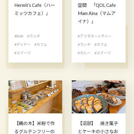
Hermit’s Cafe（ハー
空間 「QOL Cafe
ミッツカフェ）」
Mam Aina（マムア
イナ）」
#BAR
#ランチ
#アフタヌーンティー
#ディナー
#カフェ
#ランチ
#カフェ
#スイーツ
#カレー
#スイーツ
【鵜の木】米粉で作
【沼部】 焼き菓子
るグルテンフリーの
とケーキの小さなお