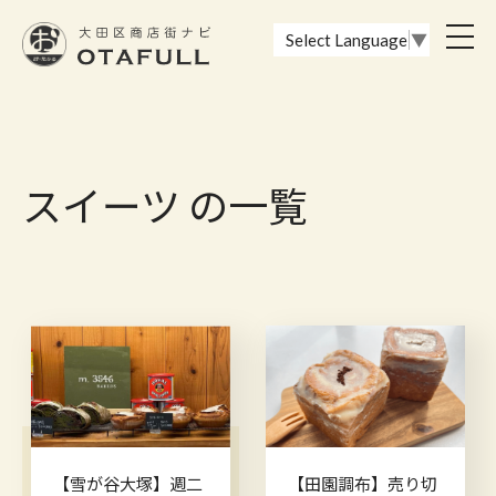
おーたふる 大田区商店街ナビ｜国際都市大田区の魅力的な商店街
toggl
Select Language
▼
navig
スイーツ の一覧
【雪が谷大塚】週二
【田園調布】売り切