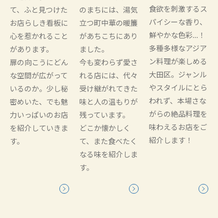
食欲を刺激するス
て、ふと見つけた
のまちには、湯気
パイシーな香り、
お店らしき看板に
立つ町中華の暖簾
鮮やかな色彩…！
心を惹かれること
があちこちにあり
多種多様なアジア
があります。
ました。
ン料理が楽しめる
扉の向こうにどん
今も変わらず愛さ
大田区。ジャンル
な空間が広がって
れる店には、代々
やスタイルにとら
いるのか。少し秘
受け継がれてきた
われず、本場さな
密めいた、でも魅
味と人の温もりが
がらの絶品料理を
力いっぱいのお店
残っています。
味わえるお店をご
を紹介していきま
どこか懐かしく
紹介します！
す。
て、また食べたく
なる味を紹介しま
す。