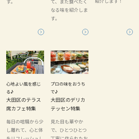
紹介します！
す。
て、また食べたく
なる味を紹介しま
す。
心地よい風を感じ
プロの味をおうち
る♪
で♪
大田区のテラス
大田区のデリカ
席カフェ特集
テッセン特集
毎日の喧騒から少
見た目も華やか
し離れて、心と体
で、ひとつひとつ
をリフレッシュし
丁寧に作られたお