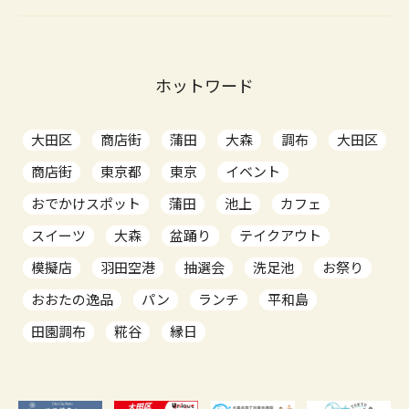
ホットワード
大田区
商店街
蒲田
大森
調布
大田区
商店街
東京都
東京
イベント
おでかけスポット
蒲田
池上
カフェ
スイーツ
大森
盆踊り
テイクアウト
模擬店
羽田空港
抽選会
洗足池
お祭り
おおたの逸品
パン
ランチ
平和島
田園調布
糀谷
縁日