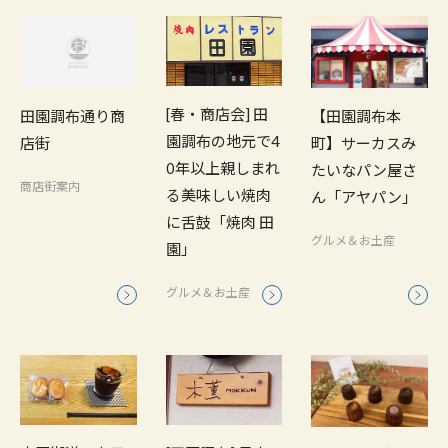
[春・商店会] 田
田園調布通り商
【田園調布本
園調布の地元で4
店街
町】サーカスみ
0年以上親しまれ
たいなパン屋さ
商店街案内
る美味しい焼肉
ん「アヤパン」
に舌鼓「焼肉 田
グルメ＆お土産
園」
グルメ＆お土産