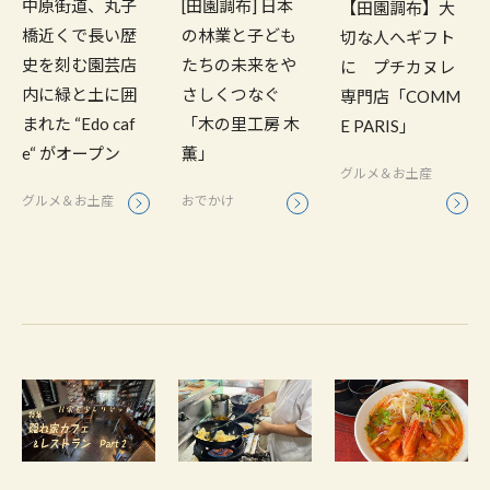
中原街道、丸子
[田園調布] 日本
【田園調布】大
橋近くで長い歴
の林業と子ども
切な人へギフト
史を刻む園芸店
たちの未来をや
に プチカヌレ
内に緑と土に囲
さしくつなぐ
専門店「COMM
まれた “Edo caf
「木の里工房 木
E PARIS」
e“ がオープン
薫」
グルメ＆お土産
グルメ＆お土産
おでかけ