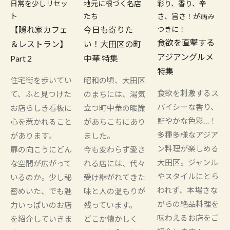
日常を少しリセッ
地元に根づく名店
彩り、香り、辛
ト
たち
さ、旨さ！が病み
【隠れ家カフェ
今日も寄りた
つきに！
食欲を直撃する
＆レストラン】
い！大田区の町
アジアングルメ
Part 2
中華 特集
特集
住宅街を歩いてい
昭和の頃、大田区
食欲を刺激するス
て、ふと見つけた
のまちには、湯気
パイシーな香り、
お店らしき看板に
立つ町中華の暖簾
鮮やかな色彩…！
心を惹かれること
があちこちにあり
多種多様なアジア
があります。
ました。
ン料理が楽しめる
扉の向こうにどん
今も変わらず愛さ
大田区。ジャンル
な空間が広がって
れる店には、代々
やスタイルにとら
いるのか。少し秘
受け継がれてきた
われず、本場さな
密めいた、でも魅
味と人の温もりが
がらの絶品料理を
力いっぱいのお店
残っています。
味わえるお店をご
を紹介していきま
どこか懐かしく