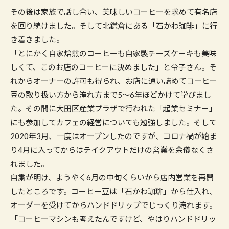
その後は家族で話し合い、美味しいコーヒーを求めて有名店
を回り続けました。そして北鎌倉にある「石かわ珈琲」に行
き着きました。
「とにかく自家焙煎のコーヒーも自家製チーズケーキも美味
しくて、このお店のコーヒーに決めました」と令子さん。そ
れからオーナーの許可も得られ、お店に通い詰めてコーヒー
豆の取り扱い方から淹れ方まで5〜6年ほどかけて学びまし
た。その間に大田区産業プラザで行われた「起業セミナー」
にも参加してカフェの経営についても勉強しました。そして
2020年3月、一度はオープンしたのですが、コロナ禍が始ま
り4月に入ってからはテイクアウトだけの営業を余儀なくさ
れました。
自粛が明け、ようやく6月の中旬くらいから店内営業を再開
したところです。コーヒー豆は「石かわ珈琲」から仕入れ、
オーダーを受けてからハンドドリップでじっくり淹れます。
「コーヒーマシンも考えたんですけど、やはりハンドドリッ