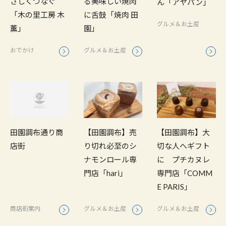
さしくつなぐ
る美味しい焼肉
ん「アヤパン」
「木の里工房 木
に舌鼓「焼肉 田
グルメ＆お土産
薫」
園」
おでかけ
グルメ＆お土産
田園調布通り商
【田園調布】売
【田園調布】大
店街
り切れ必至のシ
切な人へギフト
ナモンロール専
に プチカヌレ
門店「hari」
専門店「COMM
E PARIS」
商店街案内
グルメ＆お土産
グルメ＆お土産