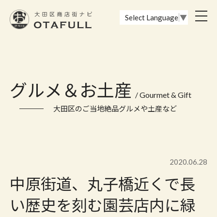
おーたふる 大田区商店街ナビ｜国際都市大田区の魅力的な商店街
toggl
Select Language
▼
navig
グルメ＆お土産
/ Gourmet & Gift
大田区のご当地絶品グルメや土産など
2020.06.28
中原街道、丸子橋近くで長
い歴史を刻む園芸店内に緑