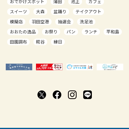
おでかけスポット
蒲田
池上
カフェ
スイーツ
大森
盆踊り
テイクアウト
模擬店
羽田空港
抽選会
洗足池
おおたの逸品
お祭り
パン
ランチ
平和島
田園調布
糀谷
縁日