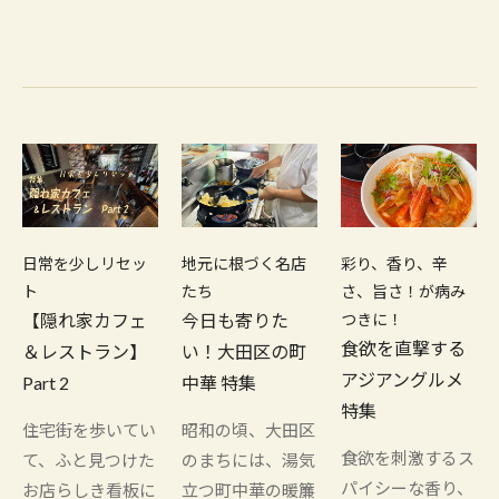
日常を少しリセッ
地元に根づく名店
彩り、香り、辛
ト
たち
さ、旨さ！が病み
【隠れ家カフェ
今日も寄りた
つきに！
食欲を直撃する
＆レストラン】
い！大田区の町
アジアングルメ
Part 2
中華 特集
特集
住宅街を歩いてい
昭和の頃、大田区
食欲を刺激するス
て、ふと見つけた
のまちには、湯気
パイシーな香り、
お店らしき看板に
立つ町中華の暖簾