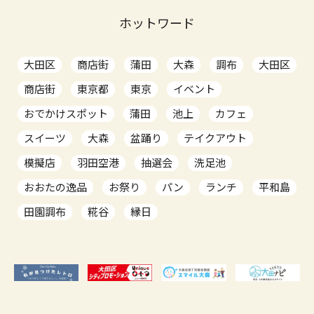
ホットワード
大田区
商店街
蒲田
大森
調布
大田区
商店街
東京都
東京
イベント
おでかけスポット
蒲田
池上
カフェ
スイーツ
大森
盆踊り
テイクアウト
模擬店
羽田空港
抽選会
洗足池
おおたの逸品
お祭り
パン
ランチ
平和島
田園調布
糀谷
縁日