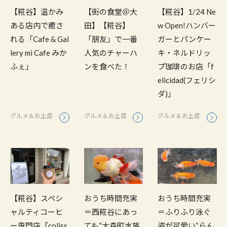
【糀谷】温かみ
【街の食堂＠大
【糀谷】1/24 Ne
ある店内で癒さ
田】【糀谷】
w Open!ハンバー
れる「Cafe & Gal
「朋友」で一番
ガーとパンケー
lery mi Cafe みか
人気のチャーハ
キ・ネルドリッ
ふぇ」
ンを食べた！
プ珈琲のお店「f
elicidad(フェリシ
ダ)」
グルメ＆お土産
グルメ＆お土産
グルメ＆お土産
【糀谷】スペシ
おうち時間充実
おうち時間充実
ャルティコーヒ
＝西糀谷にあっ
＝ふりふり泳ぐ
ー専門店『coliss
ても“大森町水族
姿が可愛い“らん