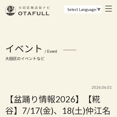
おーたふる 大田区商店街ナビ｜国際都市大田区の魅力的な商店街
toggl
Select Language
▼
navig
イベント
/ Event
大田区のイベントなど
2026.06.01
【盆踊り情報2026】【糀
谷】7/17(金)、18(土)仲江名