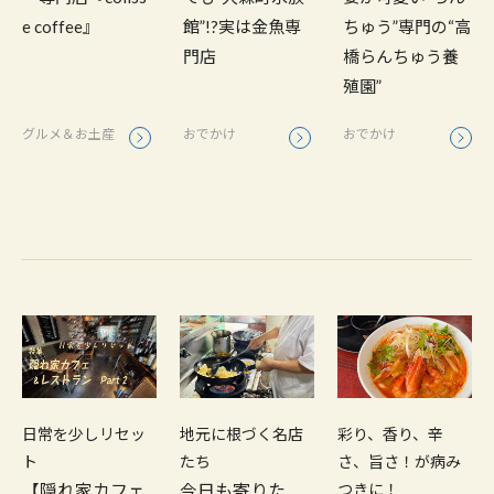
e coffee』
館”!?実は金魚専
ちゅう”専門の“高
門店
橋らんちゅう養
殖園”
グルメ＆お土産
おでかけ
おでかけ
日常を少しリセッ
地元に根づく名店
彩り、香り、辛
ト
たち
さ、旨さ！が病み
【隠れ家カフェ
今日も寄りた
つきに！