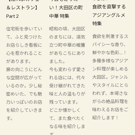
食欲を直撃する
＆レストラン】
い！大田区の町
アジアングルメ
Part 2
中華 特集
特集
住宅街を歩いてい
昭和の頃、大田区
食欲を刺激するス
て、ふと見つけた
のまちには、湯気
パイシーな香り、
お店らしき看板に
立つ町中華の暖簾
鮮やかな色彩…！
心を惹かれること
があちこちにあり
多種多様なアジア
があります。
ました。
ン料理が楽しめる
扉の向こうにどん
今も変わらず愛さ
大田区。ジャンル
な空間が広がって
れる店には、代々
やスタイルにとら
いるのか。少し秘
受け継がれてきた
われず、本場さな
密めいた、でも魅
味と人の温もりが
がらの絶品料理を
力いっぱいのお店
残っています。
味わえるお店をご
を紹介していきま
どこか懐かしく
紹介します！
す。
て、また食べたく
なる味を紹介しま
す。