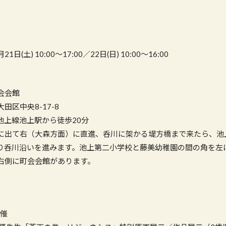
日(土) 10:00〜17:00／22日(日) 10:00〜16:00
会会館
区中央8-17-8
上線池上駅から徒歩20分
出て右（大森方面）に直進、呑川に架かる堤方橋まで来たら、池
り呑川沿いを進みます。池上第二小学校と藤美幼稚園の間の角を左
右側に町会会館があります。
開催