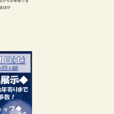
児からお年寄りま
店ほか