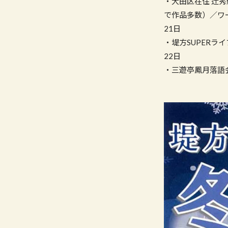
・大田区在住 辻
で作品多数）／ワ
21日
・堤方SUPER
22日
・三遊亭鳳月落語