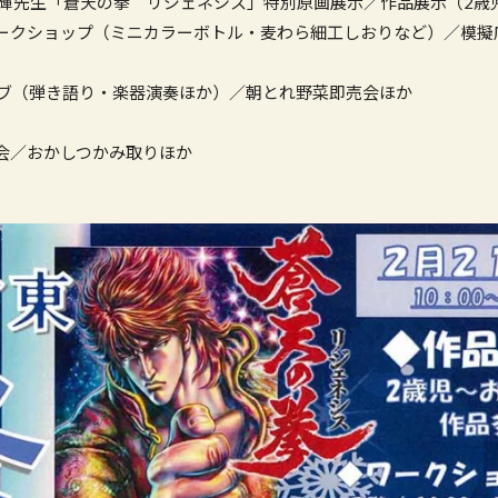
秀輝先生「蒼天の拳 リジェネシス」特別原画展示／作品展示（2歳
ークショップ（ミニカラーボトル・麦わら細工しおりなど）／模擬
ライブ（弾き語り・楽器演奏ほか）／朝とれ野菜即売会ほか
会／おかしつかみ取りほか