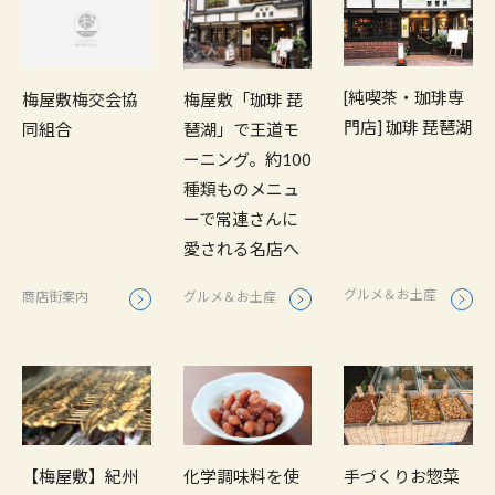
[純喫茶・珈琲専
梅屋敷梅交会協
梅屋敷「珈琲 琵
門店] 珈琲 琵琶湖
同組合
琶湖」で王道モ
ーニング。約100
種類ものメニュ
ーで常連さんに
愛される名店へ
グルメ＆お土産
商店街案内
グルメ＆お土産
化学調味料を使
手づくりお惣菜
【梅屋敷】紀州