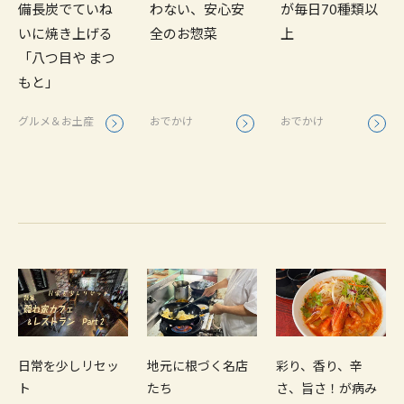
わない、安心安
が毎日70種類以
備長炭でていね
全のお惣菜
上
いに焼き上げる
「八つ目や まつ
もと」
おでかけ
おでかけ
グルメ＆お土産
日常を少しリセッ
地元に根づく名店
彩り、香り、辛
ト
たち
さ、旨さ！が病み