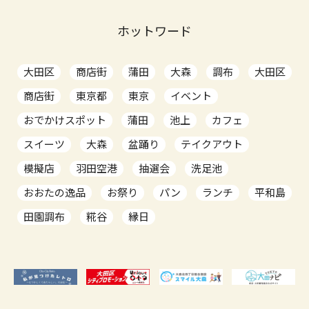
ホットワード
大田区
商店街
蒲田
大森
調布
大田区
商店街
東京都
東京
イベント
おでかけスポット
蒲田
池上
カフェ
スイーツ
大森
盆踊り
テイクアウト
模擬店
羽田空港
抽選会
洗足池
おおたの逸品
お祭り
パン
ランチ
平和島
田園調布
糀谷
縁日