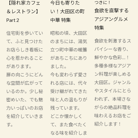
【隠れ家カフェ
今日も寄りた
つきに！
食欲を直撃する
＆レストラン】
い！大田区の町
アジアングルメ
Part 2
中華 特集
特集
住宅街を歩いてい
昭和の頃、大田区
食欲を刺激するス
て、ふと見つけた
のまちには、湯気
パイシーな香り、
お店らしき看板に
立つ町中華の暖簾
鮮やかな色彩…！
心を惹かれること
があちこちにあり
多種多様なアジア
があります。
ました。
ン料理が楽しめる
扉の向こうにどん
今も変わらず愛さ
大田区。ジャンル
な空間が広がって
れる店には、代々
やスタイルにとら
いるのか。少し秘
受け継がれてきた
われず、本場さな
密めいた、でも魅
味と人の温もりが
がらの絶品料理を
力いっぱいのお店
残っています。
味わえるお店をご
を紹介していきま
どこか懐かしく
紹介します！
す。
て、また食べたく
なる味を紹介しま