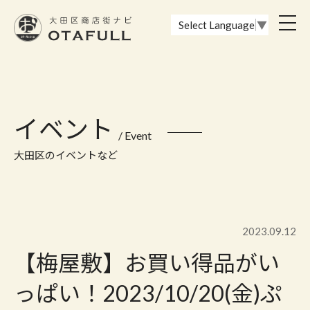
おーたふる 大田区商店街ナビ｜国際都市大田区の魅力的な商店街
toggl
Select Language
▼
navig
イベント
/ Event
大田区のイベントなど
2023.09.12
【梅屋敷】お買い得品がい
っぱい！2023/10/20(金)ぷ