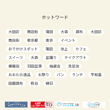
ホットワード
大田区
商店街
蒲田
大森
調布
大田区
商店街
東京都
東京
イベント
おでかけスポット
蒲田
池上
カフェ
スイーツ
大森
盆踊り
テイクアウト
模擬店
羽田空港
抽選会
洗足池
おおたの逸品
お祭り
パン
ランチ
平和島
田園調布
糀谷
縁日