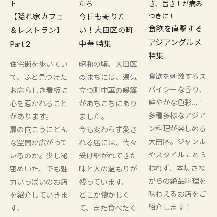
ト
たち
さ、旨さ！が病み
【隠れ家カフェ
今日も寄りた
つきに！
食欲を直撃する
＆レストラン】
い！大田区の町
アジアングルメ
Part 2
中華 特集
特集
住宅街を歩いてい
昭和の頃、大田区
食欲を刺激するス
て、ふと見つけた
のまちには、湯気
パイシーな香り、
お店らしき看板に
立つ町中華の暖簾
鮮やかな色彩…！
心を惹かれること
があちこちにあり
多種多様なアジア
があります。
ました。
ン料理が楽しめる
扉の向こうにどん
今も変わらず愛さ
大田区。ジャンル
な空間が広がって
れる店には、代々
やスタイルにとら
いるのか。少し秘
受け継がれてきた
われず、本場さな
密めいた、でも魅
味と人の温もりが
がらの絶品料理を
力いっぱいのお店
残っています。
味わえるお店をご
を紹介していきま
どこか懐かしく
紹介します！
す。
て、また食べたく