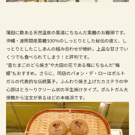
蒲田に数ある天然温泉の黒湯にちなんだ黒糖のお饅頭です。
沖縄・波照間産黒糖100％のしっとりとした秘伝の皮と、し
っとりとしたこしあんの組み合わせが絶妙。上品な甘さでい
くつでも食べられてしまう！と評判です。
“昔たまごのどら焼き”や大田の花である梅にちなんだ“梅
姫”もおすすめ。さらに、同店のパォン・デ・ローはポルト
ガルの代表的な伝統菓子。ふんわり焼き上げたカステラの中
心部はとろ〜りクリーム状の半生焼けタイプ。ポルトガル大
使館から注文が来るほどの本格派です。