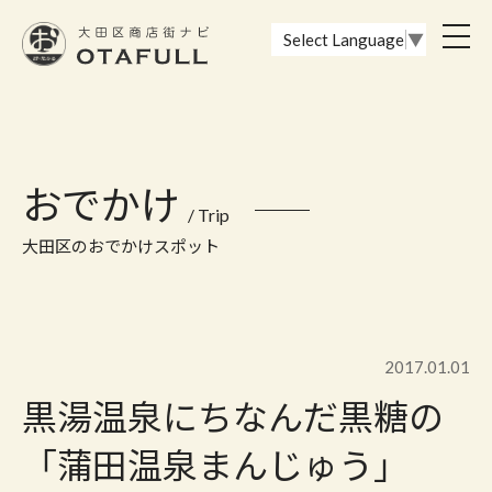
おーたふる 大田区商店街ナビ｜国際都市大田区の魅力的な商店街
toggl
Select Language
▼
navig
おでかけ
/ Trip
大田区のおでかけスポット
2017.01.01
黒湯温泉にちなんだ黒糖の
「蒲田温泉まんじゅう」