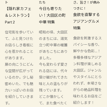
ト
たち
さ、旨さ！が病み
【隠れ家カフェ
今日も寄りた
つきに！
食欲を直撃する
＆レストラン】
い！大田区の町
アジアングルメ
Part 2
中華 特集
特集
住宅街を歩いてい
昭和の頃、大田区
食欲を刺激するス
て、ふと見つけた
のまちには、湯気
パイシーな香り、
お店らしき看板に
立つ町中華の暖簾
鮮やかな色彩…！
心を惹かれること
があちこちにあり
多種多様なアジア
があります。
ました。
ン料理が楽しめる
扉の向こうにどん
今も変わらず愛さ
大田区。ジャンル
な空間が広がって
れる店には、代々
やスタイルにとら
いるのか。少し秘
受け継がれてきた
われず、本場さな
密めいた、でも魅
味と人の温もりが
がらの絶品料理を
力いっぱいのお店
残っています。
味わえるお店をご
を紹介していきま
どこか懐かしく
紹介します！
す。
て、また食べたく