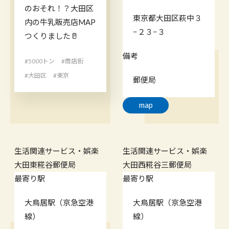
のおそれ！？大田区
東京都大田区萩中３
内の牛乳販売店MAP
−２３−３
つくりました🥛
備考
#5000トン
#商店街
#大田区
#東京
郵便局
map
生活関連サービス・娯楽
生活関連サービス・娯楽
大田東糀谷郵便局
大田西糀谷三郵便局
最寄り駅
最寄り駅
大鳥居駅（京急空港
大鳥居駅（京急空港
線）
線）