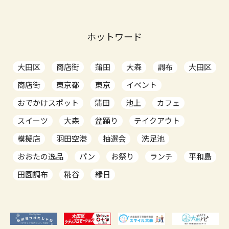
ホットワード
大田区
商店街
蒲田
大森
調布
大田区
商店街
東京都
東京
イベント
おでかけスポット
蒲田
池上
カフェ
スイーツ
大森
盆踊り
テイクアウト
模擬店
羽田空港
抽選会
洗足池
おおたの逸品
パン
お祭り
ランチ
平和島
田園調布
糀谷
縁日