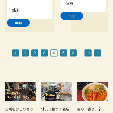
佃煮
銭湯
map
map
1
2
3
4
5
6
11
…
日常を少しリセッ
地元に根づく名店
彩り、香り、辛