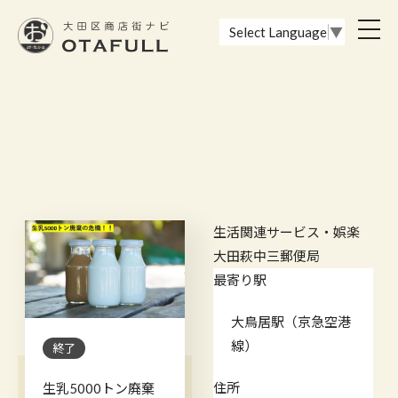
おーたふる 大田区商店街ナビ｜国際都市大田区の魅力的な商店街
toggl
Select Language
▼
navig
生活関連サービス・娯楽
大田萩中三郵便局
最寄り駅
大鳥居駅（京急空港
線）
終了
住所
生乳5000トン廃棄