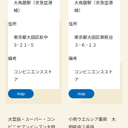
大鳥居駅（京急空港
大鳥居駅（京急空港
線）
線）
住所
住所
東京都大田区萩中
東京都大田区東糀谷
3−２１−５
３−６−１２
備考
備考
コンビニエンススト
コンビニエンススト
ア
ア
map
map
大型店・スーパー・コン
小売
ウエルシア薬局 大
ビニ
セブンイレブン大田
田萩中２号店