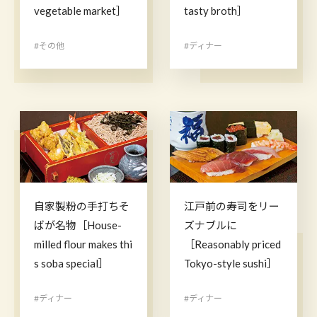
vegetable market］
tasty broth］
#その他
#ディナー
自家製粉の手打ちそ
江戸前の寿司をリー
ばが名物［House-
ズナブルに
milled flour makes thi
［Reasonably priced
s soba special］
Tokyo-style sushi］
#ディナー
#ディナー