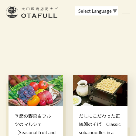
おーたふる 大田区商店街ナビ｜国際都市大田区の魅力的な商店街
toggl
Select Language
▼
navig
季節の野菜＆フルー
だしにこだわった正
ツのマルシェ
統派のそば［Classic
［Seasonal fruit and
soba noodles in a