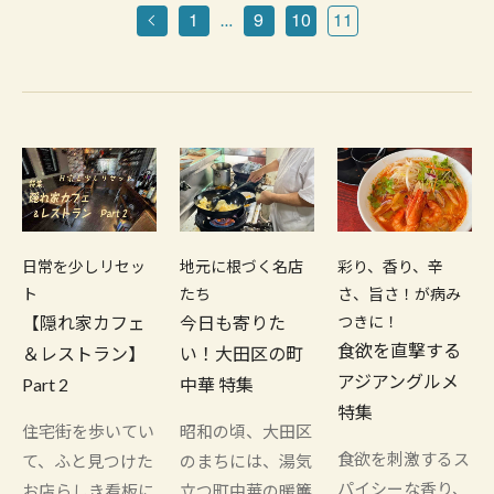
1
9
10
11
…
日常を少しリセッ
地元に根づく名店
彩り、香り、辛
ト
たち
さ、旨さ！が病み
【隠れ家カフェ
今日も寄りた
つきに！
食欲を直撃する
＆レストラン】
い！大田区の町
アジアングルメ
Part 2
中華 特集
特集
住宅街を歩いてい
昭和の頃、大田区
食欲を刺激するス
て、ふと見つけた
のまちには、湯気
パイシーな香り、
お店らしき看板に
立つ町中華の暖簾