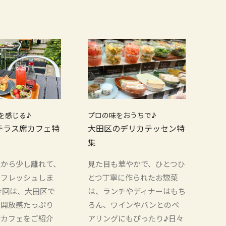
を感じる♪
プロの味をおうちで♪
テラス席カフェ特
大田区のデリカテッセン特
集
騒から少し離れて、
見た目も華やかで、ひとつひ
リフレッシュしま
とつ丁寧に作られたお惣菜
今回は、大田区で
は、ランチやディナーはもち
、開放感たっぷり
ろん、ワインやパンとのペ
席カフェをご紹介
アリングにもぴったり♪日々