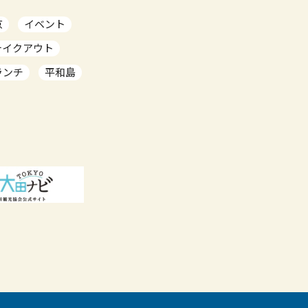
京
イベント
テイクアウト
ランチ
平和島