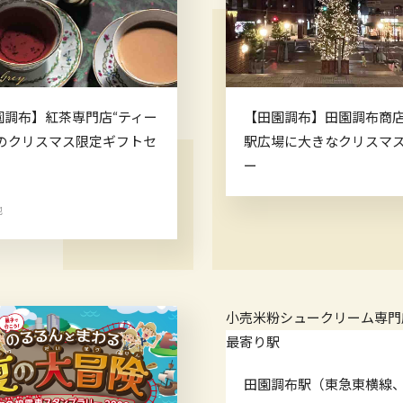
園調布】紅茶専門店“ティー
【田園調布】田園調布商
”のクリスマス限定ギフトセ
駅広場に大きなクリスマ
ー
他
小売
米粉シュークリーム専門
最寄り駅
田園調布駅（東急東横線