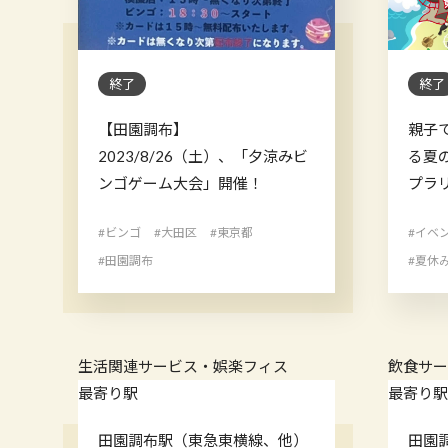
終了
終了
【田園調布】
親子
2023/8/26（土）、「夕涼みビ
る夏
ンゴゲーム大会」開催！
プラリ
#ビンゴ
#大田区
#東京都
#イベ
#田園調布
#夏休
生活関連サービス・娯楽
フィス
飲食サ
最寄り駅
最寄り
田園調布駅（東急東横線、他）
田園