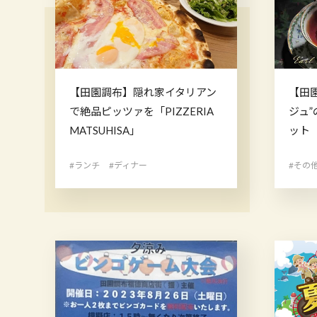
【田園調布】隠れ家イタリアン
【田
で絶品ピッツァを「PIZZERIA
ジュ
MATSUHISA」
ット
#ランチ
#ディナー
#その