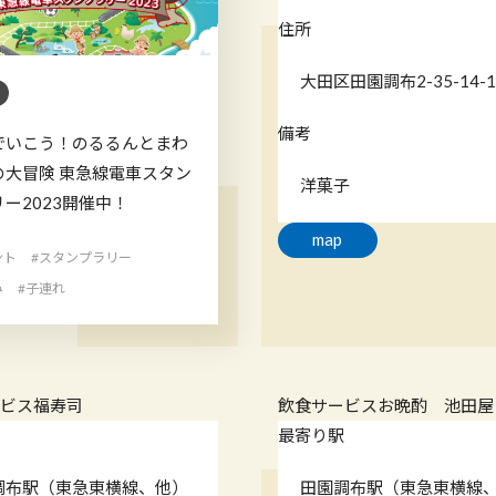
住所
大田区田園調布2-35-14-1
備考
でいこう！のるるんとまわ
の大冒険 東急線電車スタン
洋菓子
ー2023開催中！
map
ント
#スタンプラリー
み
#子連れ
ービス
福寿司
飲食サービス
お晩酌 池田屋
駅
最寄り駅
調布駅（東急東横線、他）
田園調布駅（東急東横線