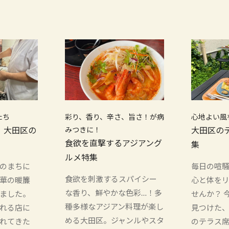
たち
彩り、香り、辛さ、旨さ！が病
心地よい風
！大田区の
みつきに！
大田区の
食欲を直撃するアジアング
集
ルメ特集
のまちに
毎日の喧
食欲を刺激するスパイシー
華の暖簾
心と体を
な香り、鮮やかな色彩…！多
ました。
せんか？ 
種多様なアジアン料理が楽し
れる店に
見つけた
める大田区。ジャンルやスタ
れてきた
のテラス