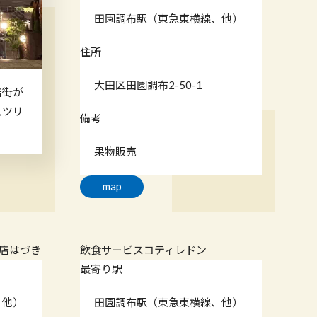
田園調布駅（東急東横線、他）
住所
大田区田園調布2-50-1
店街が
スツリ
備考
果物販売
map
店はづき
飲食サービス
コティレドン
最寄り駅
、他）
田園調布駅（東急東横線、他）