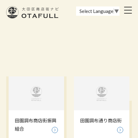
おーたふる 大田区商店街ナビ｜国際都市大田区の魅力的な商店街
toggl
Select Language
▼
navig
田園調布商店街振興
田園調布通り商店街
組合