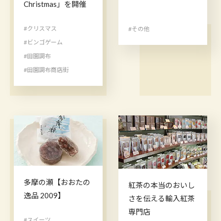
Christmas」を開催
#クリスマス
#その他
#ビンゴゲーム
#田園調布
#田園調布商店街
多摩の瀬【おおたの
紅茶の本当のおいし
逸品 2009】
さを伝える輸入紅茶
専門店
#スイーツ