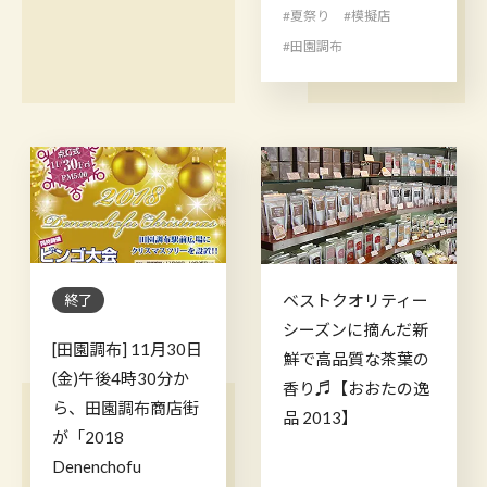
#夏祭り
#模擬店
#田園調布
ベストクオリティー
終了
シーズンに摘んだ新
[田園調布] 11月30日
鮮で高品質な茶葉の
(金)午後4時30分か
香り♬【おおたの逸
ら、田園調布商店街
品 2013】
が「2018
Denenchofu