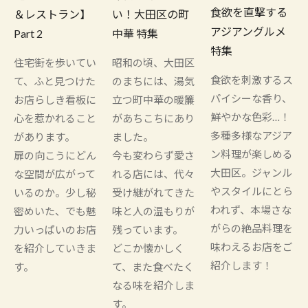
食欲を直撃する
＆レストラン】
い！大田区の町
アジアングルメ
Part 2
中華 特集
特集
住宅街を歩いてい
昭和の頃、大田区
食欲を刺激するス
て、ふと見つけた
のまちには、湯気
パイシーな香り、
お店らしき看板に
立つ町中華の暖簾
鮮やかな色彩…！
心を惹かれること
があちこちにあり
多種多様なアジア
があります。
ました。
ン料理が楽しめる
扉の向こうにどん
今も変わらず愛さ
大田区。ジャンル
な空間が広がって
れる店には、代々
やスタイルにとら
いるのか。少し秘
受け継がれてきた
われず、本場さな
密めいた、でも魅
味と人の温もりが
がらの絶品料理を
力いっぱいのお店
残っています。
味わえるお店をご
を紹介していきま
どこか懐かしく
紹介します！
す。
て、また食べたく
なる味を紹介しま
す。