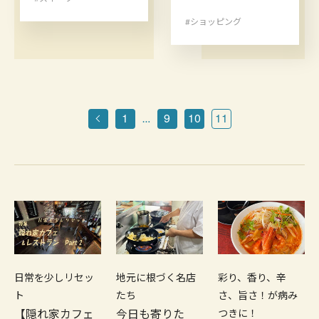
#ショッピング
1
9
10
11
…
日常を少しリセッ
地元に根づく名店
彩り、香り、辛
ト
たち
さ、旨さ！が病み
【隠れ家カフェ
今日も寄りた
つきに！