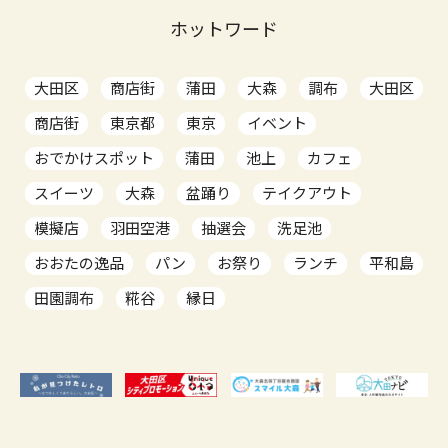
ホットワード
大田区
商店街
蒲田
大森
調布
大田区
商店街
東京都
東京
イベント
おでかけスポット
蒲田
池上
カフェ
スイーツ
大森
盆踊り
テイクアウト
模擬店
羽田空港
抽選会
洗足池
おおたの逸品
パン
お祭り
ランチ
平和島
田園調布
糀谷
縁日