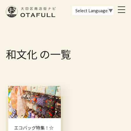
おーたふる 大田区商店街ナビ｜国際都市大田区の魅力的な商店街
toggl
Select Language
▼
navig
和文化 の一覧
エコバッグ特集！☆