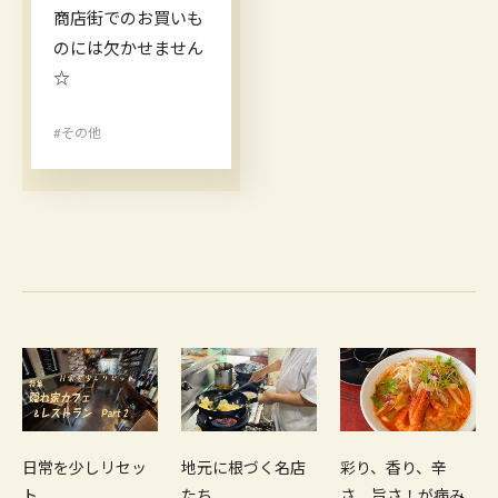
商店街でのお買いも
のには欠かせません
☆
#その他
日常を少しリセッ
地元に根づく名店
彩り、香り、辛
ト
たち
さ、旨さ！が病み