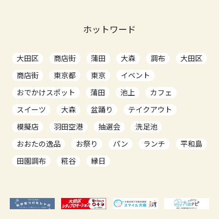
ホットワード
大田区
商店街
蒲田
大森
調布
大田区
商店街
東京都
東京
イベント
おでかけスポット
蒲田
池上
カフェ
スイーツ
大森
盆踊り
テイクアウト
模擬店
羽田空港
抽選会
洗足池
おおたの逸品
お祭り
パン
ランチ
平和島
田園調布
糀谷
縁日