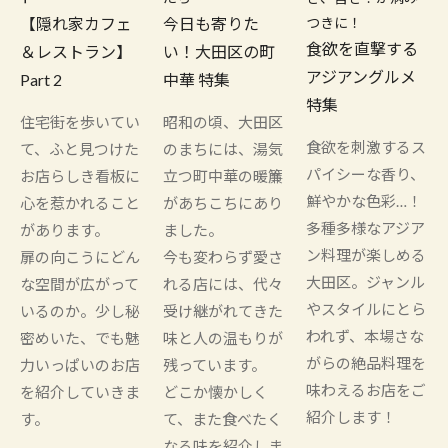
【隠れ家カフェ
今日も寄りた
つきに！
食欲を直撃する
＆レストラン】
い！大田区の町
アジアングルメ
Part 2
中華 特集
特集
住宅街を歩いてい
昭和の頃、大田区
食欲を刺激するス
て、ふと見つけた
のまちには、湯気
パイシーな香り、
お店らしき看板に
立つ町中華の暖簾
鮮やかな色彩…！
心を惹かれること
があちこちにあり
多種多様なアジア
があります。
ました。
ン料理が楽しめる
扉の向こうにどん
今も変わらず愛さ
大田区。ジャンル
な空間が広がって
れる店には、代々
やスタイルにとら
いるのか。少し秘
受け継がれてきた
われず、本場さな
密めいた、でも魅
味と人の温もりが
がらの絶品料理を
力いっぱいのお店
残っています。
味わえるお店をご
を紹介していきま
どこか懐かしく
紹介します！
す。
て、また食べたく
なる味を紹介しま