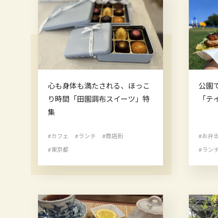
心も身体も満たされる、ほっこ
公園
り時間「田園調布スイーツ」特
「テ
集
#カフェ
#ランチ
#商店街
#お弁
#東京都
#ラン