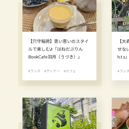
【穴守稲荷】思い思いのスタイ
【大
ルで楽しむ♪「はねだぷりん
せない
BookCafe羽月（うづき）」
h.t.s
#ランチ
#ディナー
#カフェ
#ラン