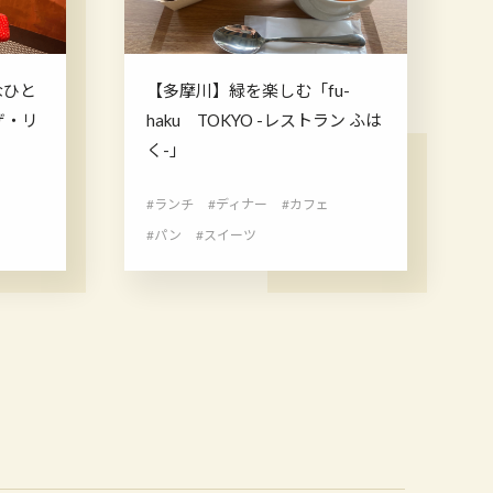
なひと
【多摩川】緑を楽しむ「fu-
-ザ・リ
haku TOKYO -レストラン ふは
く-」
#ランチ
#ディナー
#カフェ
#パン
#スイーツ