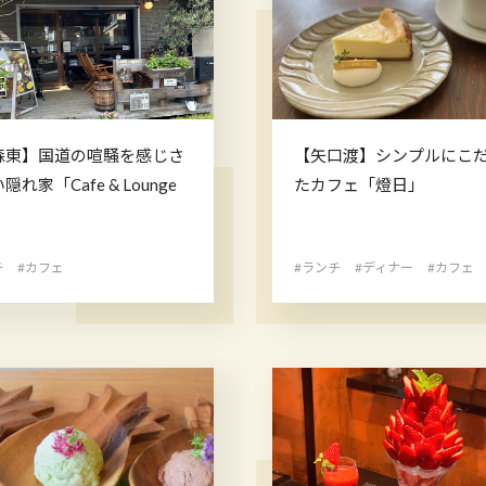
森東】国道の喧騒を感じさ
【矢口渡】シンプルにこ
隠れ家「Cafe & Lounge
たカフェ「燈日」
」
チ
#カフェ
#ランチ
#ディナー
#カフェ