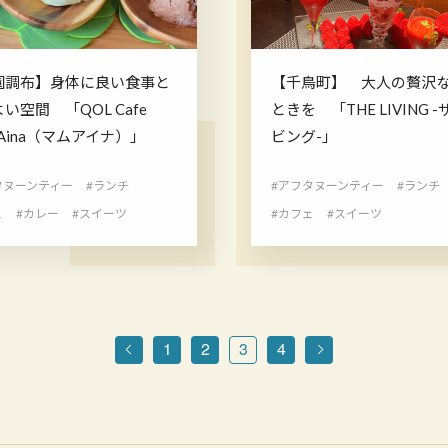
園調布】身体に良い食事と
【千鳥町】 大人の贅沢
い空間 「QOL Cafe
ときを 「THE LIVING 
 Aina（マムアイナ）」
ビング-」
タヌーンティー
#ランチ
#アフタヌーンティー
#ランチ
ェ
#カレー
#スイーツ
#カフェ
#スイーツ
1
2
3
4