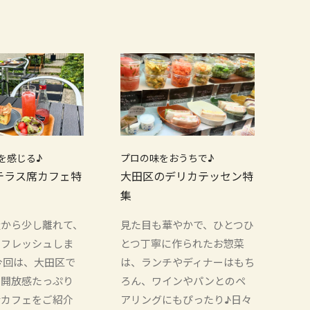
を感じる♪
プロの味をおうちで♪
テラス席カフェ特
大田区のデリカテッセン特
集
騒から少し離れて、
見た目も華やかで、ひとつひ
リフレッシュしま
とつ丁寧に作られたお惣菜
今回は、大田区で
は、ランチやディナーはもち
、開放感たっぷり
ろん、ワインやパンとのペ
席カフェをご紹介
アリングにもぴったり♪日々