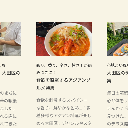
たち
彩り、香り、辛さ、旨さ！が病
心地よい風
！大田区の
みつきに！
大田区の
食欲を直撃するアジアング
集
ルメ特集
のまちに
毎日の喧
食欲を刺激するスパイシー
華の暖簾
心と体を
な香り、鮮やかな色彩…！多
ました。
せんか？ 
種多様なアジアン料理が楽し
れる店に
見つけた
める大田区。ジャンルやスタ
れてきた
のテラス