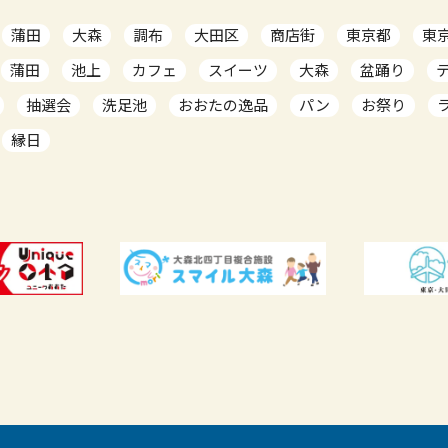
蒲田
大森
調布
大田区
商店街
東京都
東
蒲田
池上
カフェ
スイーツ
大森
盆踊り
抽選会
洗足池
おおたの逸品
パン
お祭り
縁日