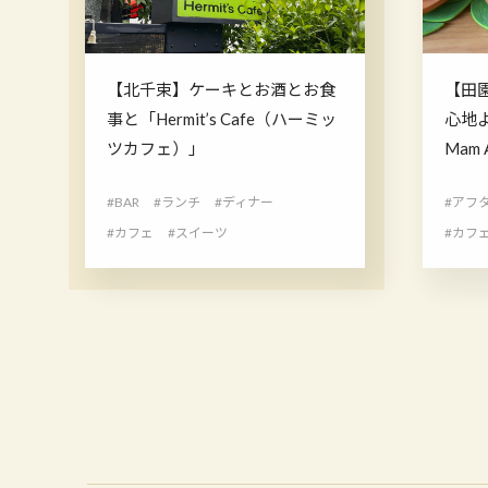
【北千束】ケーキとお酒とお食
【田
事と「​​​​​​​​​​​​Hermit’s Cafe（ハーミッ
心地よ
ツカフェ）」
Mam
#BAR
#ランチ
#ディナー
#アフ
#カフェ
#スイーツ
#カフ