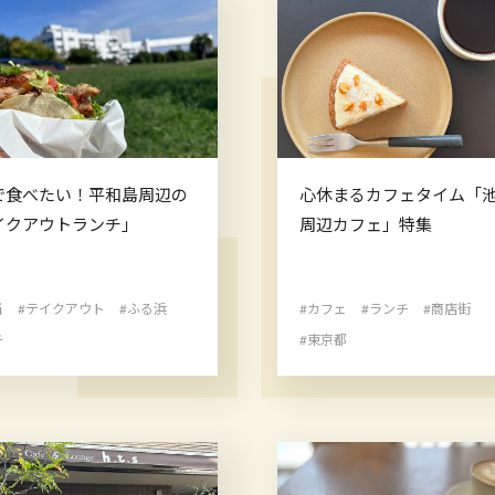
で食べたい！平和島周辺の
心休まるカフェタイム「
イクアウトランチ」
周辺カフェ」特集
当
#テイクアウト
#ふる浜
#カフェ
#ランチ
#商店街
チ
#東京都