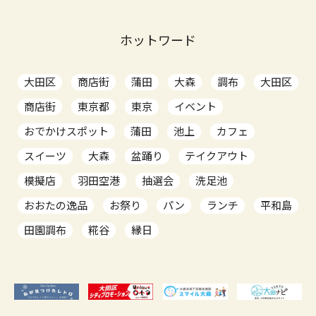
ホットワード
大田区
商店街
蒲田
大森
調布
大田区
商店街
東京都
東京
イベント
おでかけスポット
蒲田
池上
カフェ
スイーツ
大森
盆踊り
テイクアウト
模擬店
羽田空港
抽選会
洗足池
おおたの逸品
お祭り
パン
ランチ
平和島
田園調布
糀谷
縁日