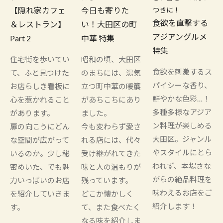
【隠れ家カフェ
今日も寄りた
つきに！
食欲を直撃する
＆レストラン】
い！大田区の町
アジアングルメ
Part 2
中華 特集
特集
住宅街を歩いてい
昭和の頃、大田区
食欲を刺激するス
て、ふと見つけた
のまちには、湯気
パイシーな香り、
お店らしき看板に
立つ町中華の暖簾
鮮やかな色彩…！
心を惹かれること
があちこちにあり
多種多様なアジア
があります。
ました。
ン料理が楽しめる
扉の向こうにどん
今も変わらず愛さ
大田区。ジャンル
な空間が広がって
れる店には、代々
やスタイルにとら
いるのか。少し秘
受け継がれてきた
われず、本場さな
密めいた、でも魅
味と人の温もりが
がらの絶品料理を
力いっぱいのお店
残っています。
味わえるお店をご
を紹介していきま
どこか懐かしく
紹介します！
す。
て、また食べたく
なる味を紹介しま