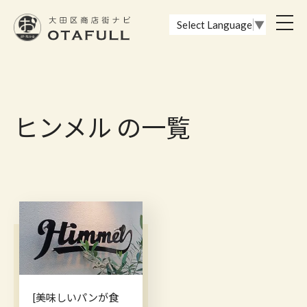
おーたふる 大田区商店街ナビ｜国際都市大田区の魅力的な商店街
toggl
Select Language
▼
navig
ヒンメル の一覧
[美味しいパンが食