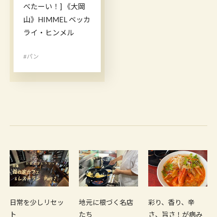
べたーい！] 《大岡
山》HIMMEL ベッカ
ライ・ヒンメル
#パン
日常を少しリセッ
地元に根づく名店
彩り、香り、辛
ト
たち
さ、旨さ！が病み