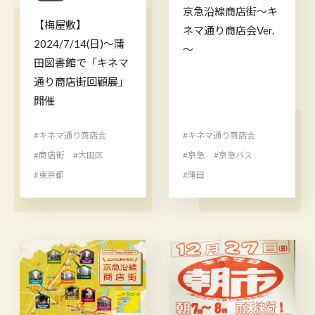
京急沿線商店街～キ
【梅屋敷】
ネマ通り商店会Ver.
2024/7/14(日)〜蒲
～
田図書館で「キネマ
通り商店街回顧展」
開催
#キネマ通り商店会
#キネマ通り商店会
#商店街
#大田区
#京急
#京急バス
#東京都
#蒲田