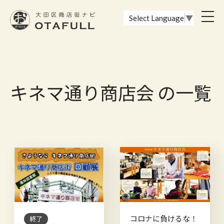
おーたふる 大田区商店街ナビ｜国際都市大田区の魅力的な商店街
toggl
Select Language
▼
navig
キネマ通り商店会 の一覧
コロナに負けるな！
終了