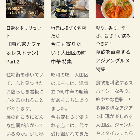
日常を少しリセッ
地元に根づく名店
彩り、香り、辛
ト
たち
さ、旨さ！が病み
【隠れ家カフェ
今日も寄りた
つきに！
食欲を直撃する
＆レストラン】
い！大田区の町
アジアングルメ
Part 2
中華 特集
特集
住宅街を歩いてい
昭和の頃、大田区
食欲を刺激するス
て、ふと見つけた
のまちには、湯気
パイシーな香り、
お店らしき看板に
立つ町中華の暖簾
鮮やかな色彩…！
心を惹かれること
があちこちにあり
多種多様なアジア
があります。
ました。
ン料理が楽しめる
扉の向こうにどん
今も変わらず愛さ
大田区。ジャンル
な空間が広がって
れる店には、代々
やスタイルにとら
いるのか。少し秘
受け継がれてきた