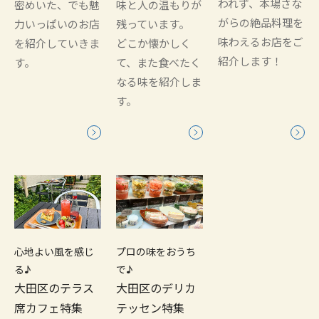
われず、本場さな
密めいた、でも魅
味と人の温もりが
がらの絶品料理を
力いっぱいのお店
残っています。
味わえるお店をご
を紹介していきま
どこか懐かしく
紹介します！
す。
て、また食べたく
なる味を紹介しま
す。
心地よい風を感じ
プロの味をおうち
る♪
で♪
大田区のテラス
大田区のデリカ
席カフェ特集
テッセン特集