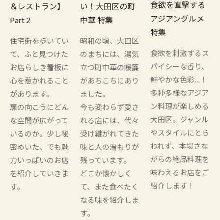
食欲を直撃する
＆レストラン】
い！大田区の町
アジアングルメ
Part 2
中華 特集
特集
住宅街を歩いてい
昭和の頃、大田区
食欲を刺激するス
て、ふと見つけた
のまちには、湯気
パイシーな香り、
お店らしき看板に
立つ町中華の暖簾
鮮やかな色彩…！
心を惹かれること
があちこちにあり
多種多様なアジア
があります。
ました。
ン料理が楽しめる
扉の向こうにどん
今も変わらず愛さ
大田区。ジャンル
な空間が広がって
れる店には、代々
やスタイルにとら
いるのか。少し秘
受け継がれてきた
われず、本場さな
密めいた、でも魅
味と人の温もりが
がらの絶品料理を
力いっぱいのお店
残っています。
味わえるお店をご
を紹介していきま
どこか懐かしく
紹介します！
す。
て、また食べたく
なる味を紹介しま
す。