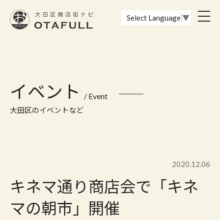
おーたふる 大田区商店街ナビ｜国際都市大田区の魅力的な商店街
toggl
Select Language
▼
navig
イベント
/ Event
大田区のイベントなど
2020.12.06
キネマ通り商店会で「キネ
マの朝市」開催