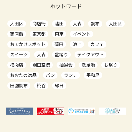
ホットワード
大田区
商店街
蒲田
大森
調布
大田区
商店街
東京都
東京
イベント
おでかけスポット
蒲田
池上
カフェ
スイーツ
大森
盆踊り
テイクアウト
模擬店
羽田空港
抽選会
洗足池
お祭り
おおたの逸品
パン
ランチ
平和島
田園調布
糀谷
縁日