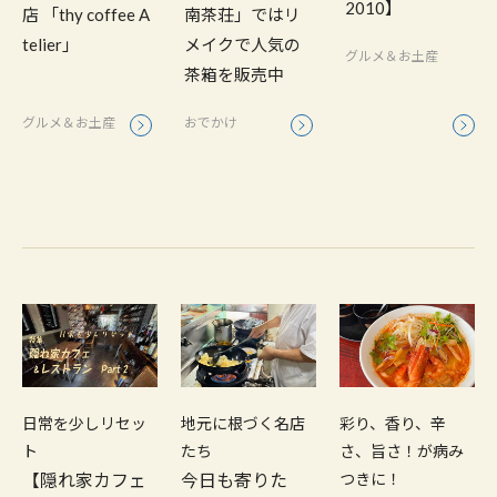
2010】
店 「thy coffee A
南茶荘」ではリ
telier」
メイクで人気の
グルメ＆お土産
茶箱を販売中
グルメ＆お土産
おでかけ
日常を少しリセッ
地元に根づく名店
彩り、香り、辛
ト
たち
さ、旨さ！が病み
【隠れ家カフェ
今日も寄りた
つきに！