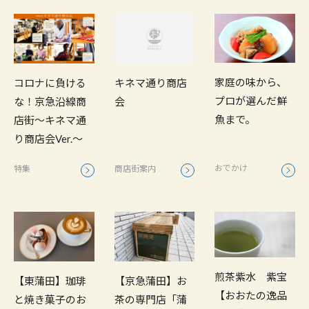
家庭の味から、
コロナに負ける
キネマ通り商店
プロが選んだ鮮
な！京急沿線商
会
魚まで。
店街～キネマ通
り商店会Ver.～
おでかけ
特集
商店街案内
煎茶紫水 紫宝
【東蒲田】珈琲
【京急蒲田】お
【おおたの逸品
と焼き菓子のお
茶の専門店「蒲