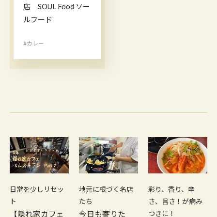
店 SOUL Food ソー
ルフード
#カレー
日常を少しリセッ
地元に根づく名店
彩り、香り、辛
ト
たち
さ、旨さ！が病み
【隠れ家カフェ
今日も寄りた
つきに！