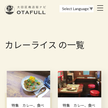
おーたふる 大田区商店街ナビ｜国際都市大田区の魅力的な商店街
toggl
Select Language
▼
navig
カレーライス の一覧
特集 カレー、食べ
特集 カレー、食べ