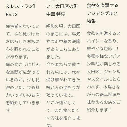
食欲を直撃する
＆レストラン】
い！大田区の町
アジアングルメ
Part 2
中華 特集
特集
住宅街を歩いてい
昭和の頃、大田区
食欲を刺激するス
て、ふと見つけた
のまちには、湯気
パイシーな香り、
お店らしき看板に
立つ町中華の暖簾
鮮やかな色彩…！
心を惹かれること
があちこちにあり
多種多様なアジア
があります。
ました。
ン料理が楽しめる
扉の向こうにどん
今も変わらず愛さ
大田区。ジャンル
な空間が広がって
れる店には、代々
やスタイルにとら
いるのか。少し秘
受け継がれてきた
われず、本場さな
密めいた、でも魅
味と人の温もりが
がらの絶品料理を
力いっぱいのお店
残っています。
味わえるお店をご
を紹介していきま
どこか懐かしく
紹介します！
す。
て、また食べたく
なる味を紹介しま
す。