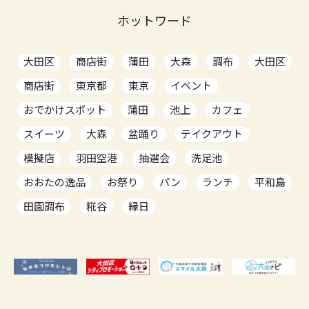
ホットワード
大田区
商店街
蒲田
大森
調布
大田区
商店街
東京都
東京
イベント
おでかけスポット
蒲田
池上
カフェ
スイーツ
大森
盆踊り
テイクアウト
模擬店
羽田空港
抽選会
洗足池
おおたの逸品
お祭り
パン
ランチ
平和島
田園調布
糀谷
縁日