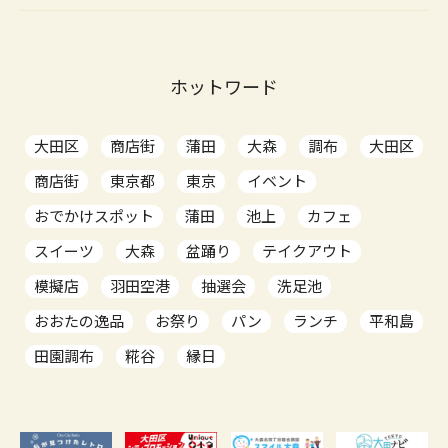
ホットワード
大田区
商店街
蒲田
大森
調布
大田区
商店街
東京都
東京
イベント
おでかけスポット
蒲田
池上
カフェ
スイーツ
大森
盆踊り
テイクアウト
模擬店
羽田空港
抽選会
洗足池
おおたの逸品
お祭り
パン
ランチ
平和島
田園調布
糀谷
縁日