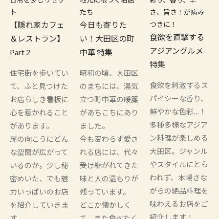
ト
たち
さ、旨さ！が病み
【隠れ家カフェ
今日も寄りた
つきに！
食欲を直撃する
＆レストラン】
い！大田区の町
アジアングルメ
Part 2
中華 特集
特集
住宅街を歩いてい
昭和の頃、大田区
食欲を刺激するス
て、ふと見つけた
のまちには、湯気
パイシーな香り、
お店らしき看板に
立つ町中華の暖簾
鮮やかな色彩…！
心を惹かれること
があちこちにあり
多種多様なアジア
があります。
ました。
ン料理が楽しめる
扉の向こうにどん
今も変わらず愛さ
大田区。ジャンル
な空間が広がって
れる店には、代々
やスタイルにとら
いるのか。少し秘
受け継がれてきた
われず、本場さな
密めいた、でも魅
味と人の温もりが
がらの絶品料理を
力いっぱいのお店
残っています。
味わえるお店をご
を紹介していきま
どこか懐かしく
紹介します！
す。
て、また食べたく