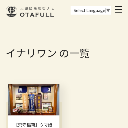
おーたふる 大田区商店街ナビ｜国際都市大田区の魅力的な商店街
toggl
Select Language
▼
navig
イナリワン の一覧
【穴守稲荷】ウマ娘