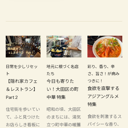
日常を少しリセッ
地元に根づく名店
彩り、香り、辛
ト
たち
さ、旨さ！が病み
【隠れ家カフェ
今日も寄りた
つきに！
食欲を直撃する
＆レストラン】
い！大田区の町
アジアングルメ
Part 2
中華 特集
特集
住宅街を歩いてい
昭和の頃、大田区
食欲を刺激するス
て、ふと見つけた
のまちには、湯気
パイシーな香り、
お店らしき看板に
立つ町中華の暖簾