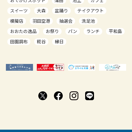
おでかけスポット
蒲田
池上
カフェ
スイーツ
大森
盆踊り
テイクアウト
模擬店
羽田空港
抽選会
洗足池
おおたの逸品
お祭り
パン
ランチ
平和島
田園調布
糀谷
縁日