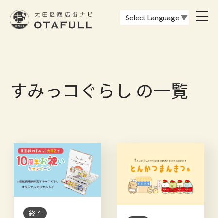
おーたふる 大田区商店街ナビ｜国際都市大田区の魅力的な商店街
toggl
Select Language
▼
navig
すみっコぐらし の一覧
終了