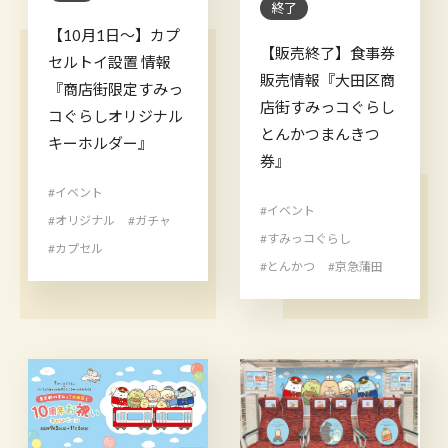
終了
【10月1日～】カプ
【販売終了】食事券
セルトイ設置 情報
販売情報『大田区商
『商店街限定すみっ
店街すみっコぐらし
コぐらしオリジナル
とんかつまんきつ
キーホルダー』
券』
#イベント
#イベント
#オリジナル
#ガチャ
#すみっコぐらし
#カプセル
#とんかつ
#京急蒲田