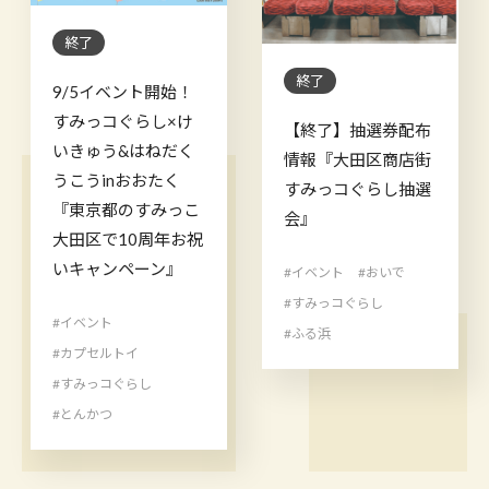
終了
終了
9/5イベント開始！
すみっコぐらし×け
【終了】抽選券配布
いきゅう&はねだく
情報『大田区商店街
うこうinおおたく
すみっコぐらし抽選
『東京都のすみっこ
会』
大田区で10周年お祝
いキャンペーン』
#イベント
#おいで
#すみっコぐらし
#イベント
#ふる浜
#カプセルトイ
#すみっコぐらし
#とんかつ