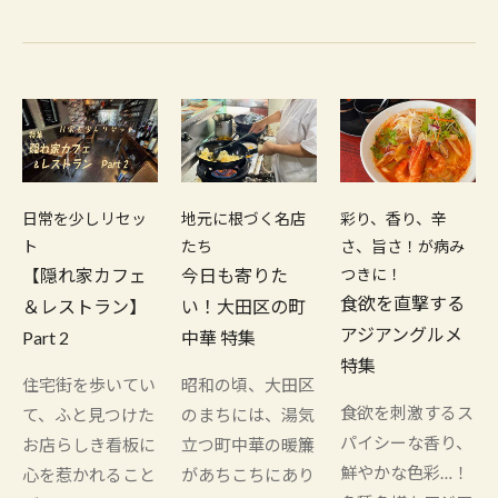
日常を少しリセッ
地元に根づく名店
彩り、香り、辛
ト
たち
さ、旨さ！が病み
【隠れ家カフェ
今日も寄りた
つきに！
食欲を直撃する
＆レストラン】
い！大田区の町
アジアングルメ
Part 2
中華 特集
特集
住宅街を歩いてい
昭和の頃、大田区
食欲を刺激するス
て、ふと見つけた
のまちには、湯気
パイシーな香り、
お店らしき看板に
立つ町中華の暖簾
鮮やかな色彩…！
心を惹かれること
があちこちにあり