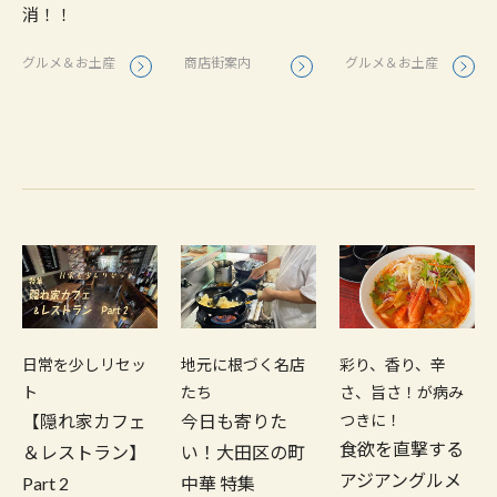
消！！
グルメ＆お土産
商店街案内
グルメ＆お土産
日常を少しリセッ
地元に根づく名店
彩り、香り、辛
ト
たち
さ、旨さ！が病み
【隠れ家カフェ
今日も寄りた
つきに！
食欲を直撃する
＆レストラン】
い！大田区の町
アジアングルメ
Part 2
中華 特集