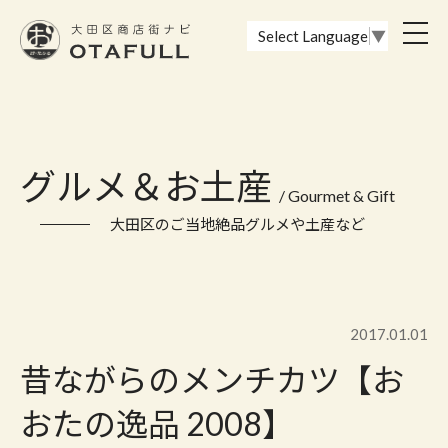
おーたふる 大田区商店街ナビ｜国際都市大田区の魅力的な商店街
toggl
Select Language
▼
navig
グルメ＆お土産
/ Gourmet & Gift
大田区のご当地絶品グルメや土産など
2017.01.01
昔ながらのメンチカツ【お
おたの逸品 2008】