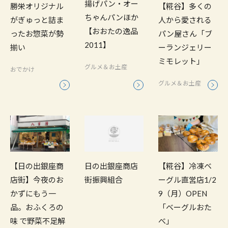
揚げパン・オー
勝栄オリジナル
【糀谷】多くの
ちゃんパンほか
がぎゅっと詰ま
人から愛される
【おおたの逸品
ったお惣菜が勢
パン屋さん「ブ
2011】
揃い
ーランジェリー
ミモレット」
グルメ＆お土産
おでかけ
グルメ＆お土産
【日の出銀座商
日の出銀座商店
【糀谷】冷凍ベ
店街】今夜のお
街振興組合
ーグル直営店1/2
かずにもう一
9（月）OPEN
品。おふくろの
「ベーグルおた
味 で野菜不足解
べ」