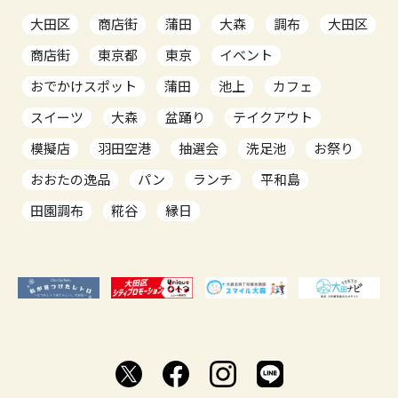
大田区
商店街
蒲田
大森
調布
大田区
商店街
東京都
東京
イベント
おでかけスポット
蒲田
池上
カフェ
スイーツ
大森
盆踊り
テイクアウト
模擬店
羽田空港
抽選会
洗足池
お祭り
おおたの逸品
パン
ランチ
平和島
田園調布
糀谷
縁日