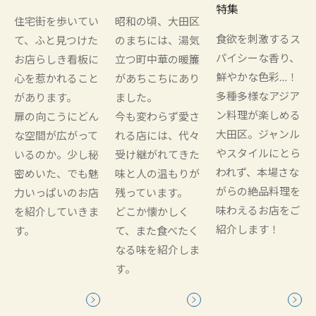
特集
住宅街を歩いてい
昭和の頃、大田区
食欲を刺激するス
て、ふと見つけた
のまちには、湯気
パイシーな香り、
お店らしき看板に
立つ町中華の暖簾
鮮やかな色彩…！
心を惹かれること
があちこちにあり
多種多様なアジア
があります。
ました。
ン料理が楽しめる
扉の向こうにどん
今も変わらず愛さ
大田区。ジャンル
な空間が広がって
れる店には、代々
やスタイルにとら
いるのか。少し秘
受け継がれてきた
われず、本場さな
密めいた、でも魅
味と人の温もりが
がらの絶品料理を
力いっぱいのお店
残っています。
味わえるお店をご
を紹介していきま
どこか懐かしく
紹介します！
す。
て、また食べたく
なる味を紹介しま
す。