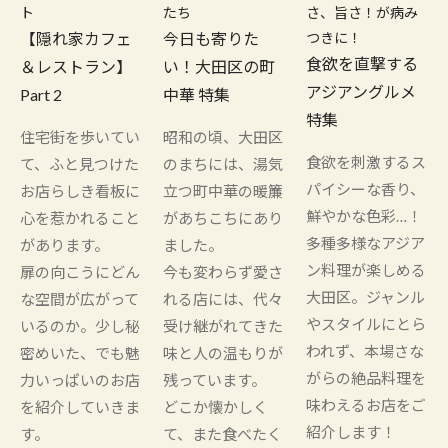
ト
たち
さ、旨さ！が病み
【隠れ家カフェ
今日も寄りた
つきに！
食欲を直撃する
＆レストラン】
い！大田区の町
アジアングルメ
Part 2
中華 特集
特集
住宅街を歩いてい
昭和の頃、大田区
食欲を刺激するス
て、ふと見つけた
のまちには、湯気
パイシーな香り、
お店らしき看板に
立つ町中華の暖簾
鮮やかな色彩…！
心を惹かれること
があちこちにあり
多種多様なアジア
があります。
ました。
ン料理が楽しめる
扉の向こうにどん
今も変わらず愛さ
大田区。ジャンル
な空間が広がって
れる店には、代々
やスタイルにとら
いるのか。少し秘
受け継がれてきた
われず、本場さな
密めいた、でも魅
味と人の温もりが
がらの絶品料理を
力いっぱいのお店
残っています。
味わえるお店をご
を紹介していきま
どこか懐かしく
紹介します！
す。
て、また食べたく