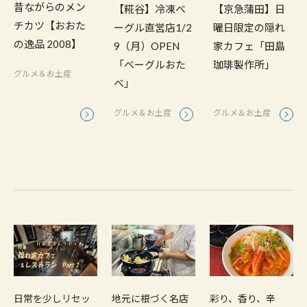
昔ながらのメン
【糀谷】冷凍ベ
【京急蒲田】日
チカツ【おおた
ーグル直営店1/2
曜日限定の隠れ
の逸品 2008】
9（月）OPEN
家カフェ「田島
「ベーグルおた
珈琲製作所」
グルメ＆お土産
べ」
グルメ＆お土産
グルメ＆お土産
日常を少しリセッ
地元に根づく名店
彩り、香り、辛