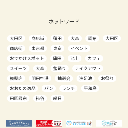
ホットワード
大田区
商店街
蒲田
大森
調布
大田区
商店街
東京都
東京
イベント
おでかけスポット
蒲田
池上
カフェ
スイーツ
大森
盆踊り
テイクアウト
模擬店
羽田空港
抽選会
洗足池
お祭り
おおたの逸品
パン
ランチ
平和島
田園調布
糀谷
縁日