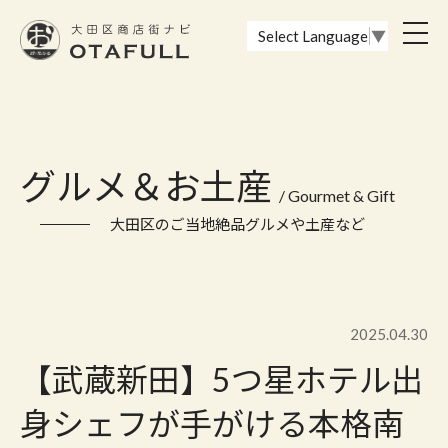
おーたふる 大田区商店街ナビ｜国際都市大田区の魅力的な商店街
toggl
Select Language
▼
navig
グルメ＆お土産
/ Gourmet & Gift
大田区のご当地絶品グルメや土産など
2025.04.30
【武蔵新田】5つ星ホテル出
身シェフが手がける本格南