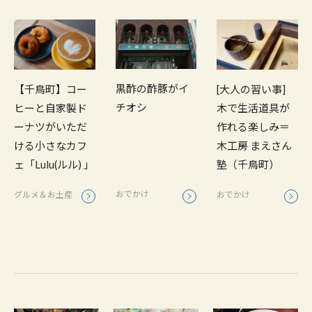
黒酢の酢豚がイ
【千鳥町】コー
[大人の習い事]
チオシ
ヒーと自家製ド
木で生活道具が
ーナツがいただ
作れる楽しみ＝
ける小さなカフ
木工房 まえさん
ェ「Lulu(ルル) 」
塾（千鳥町）
おでかけ
グルメ＆お土産
おでかけ