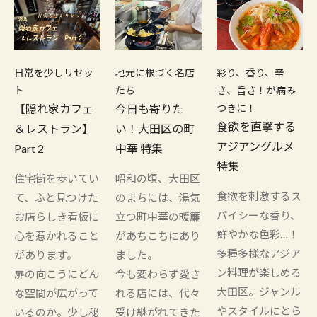
日常を少しリセッ
地元に根づく名店
彩り、香り、辛
ト
たち
さ、旨さ！が病み
【隠れ家カフェ
今日も寄りた
つきに！
食欲を直撃する
＆レストラン】
い！大田区の町
アジアングルメ
Part 2
中華 特集
特集
住宅街を歩いてい
昭和の頃、大田区
食欲を刺激するス
て、ふと見つけた
のまちには、湯気
パイシーな香り、
お店らしき看板に
立つ町中華の暖簾
鮮やかな色彩…！
心を惹かれること
があちこちにあり
多種多様なアジア
があります。
ました。
ン料理が楽しめる
扉の向こうにどん
今も変わらず愛さ
大田区。ジャンル
な空間が広がって
れる店には、代々
やスタイルにとら
いるのか。少し秘
受け継がれてきた