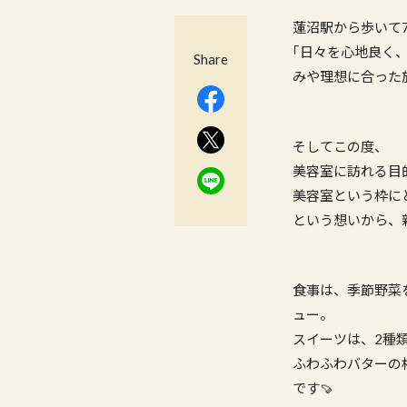
蓮沼駅から歩いて7
｢日々を心地良く
Share
みや理想に合った
そしてこの度、
美容室に訪れる目
美容室という枠に
という想いから、
食事は、季節野菜
ュー。
スイーツは、2種
ふわふわバターの
です🍠