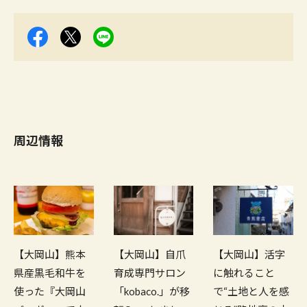
周辺情報
【大岡山】熊本
【大岡山】自爪
【大岡山】活字
県産黒毛和牛を
育成専門サロン
に触れること
使った『大岡山
「kobaco.」が移
で“土地と人を感