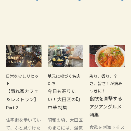
日常を少しリセッ
地元に根づく名店
彩り、香り、辛
ト
たち
さ、旨さ！が病み
【隠れ家カフェ
今日も寄りた
つきに！
食欲を直撃する
＆レストラン】
い！大田区の町
アジアングルメ
Part 2
中華 特集
特集
住宅街を歩いてい
昭和の頃、大田区
食欲を刺激するス
て、ふと見つけた
のまちには、湯気