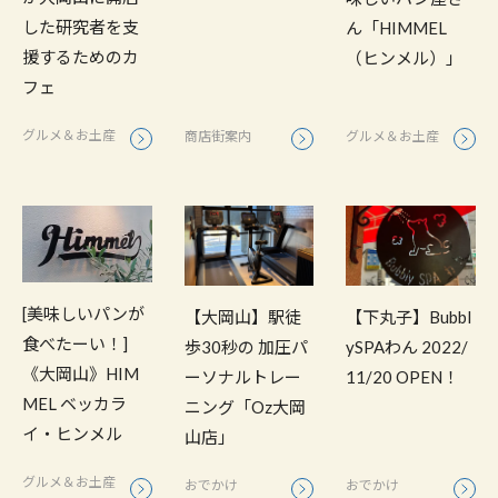
した研究者を支
ん「HIMMEL
援するためのカ
（ヒンメル）」
フェ
グルメ＆お土産
商店街案内
グルメ＆お土産
[美味しいパンが
【大岡山】駅徒
【下丸子】Bubbl
食べたーい！]
歩30秒の 加圧パ
ySPAわん 2022/
《大岡山》HIM
ーソナルトレー
11/20 OPEN！
MEL ベッカラ
ニング「Oz大岡
イ・ヒンメル
山店」
グルメ＆お土産
おでかけ
おでかけ