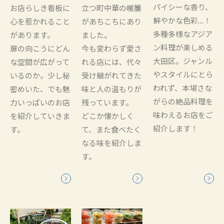
パイシーな香り、
お店らしき看板に
立つ町中華の暖簾
鮮やかな色彩…！
心を惹かれること
があちこちにあり
多種多様なアジア
があります。
ました。
ン料理が楽しめる
扉の向こうにどん
今も変わらず愛さ
大田区。ジャンル
な空間が広がって
れる店には、代々
やスタイルにとら
いるのか。少し秘
受け継がれてきた
われず、本場さな
密めいた、でも魅
味と人の温もりが
がらの絶品料理を
力いっぱいのお店
残っています。
味わえるお店をご
を紹介していきま
どこか懐かしく
紹介します！
す。
て、また食べたく
なる味を紹介しま
す。