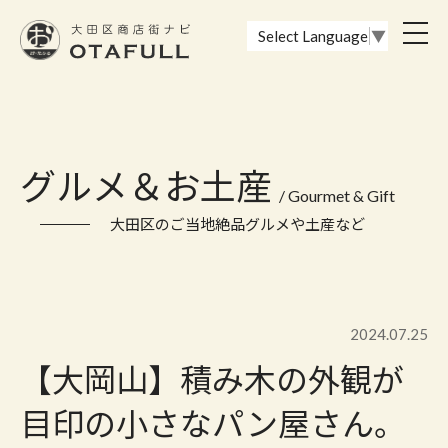
おーたふる 大田区商店街ナビ｜国際都市大田区の魅力的な商店街
toggl
Select Language
▼
navig
グルメ＆お土産
/ Gourmet & Gift
大田区のご当地絶品グルメや土産など
2024.07.25
【大岡山】積み木の外観が
目印の小さなパン屋さん。