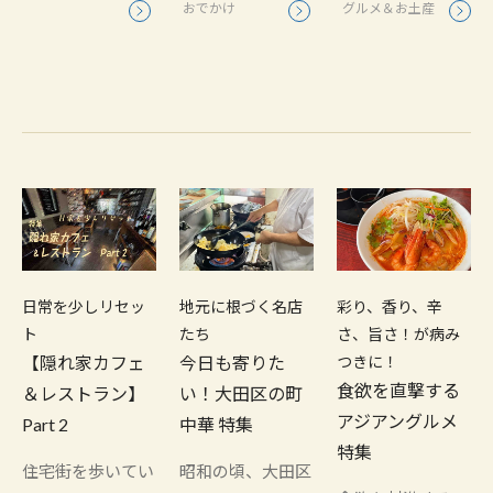
おでかけ
グルメ＆お土産
日常を少しリセッ
地元に根づく名店
彩り、香り、辛
ト
たち
さ、旨さ！が病み
【隠れ家カフェ
今日も寄りた
つきに！
食欲を直撃する
＆レストラン】
い！大田区の町
アジアングルメ
Part 2
中華 特集
特集
住宅街を歩いてい
昭和の頃、大田区