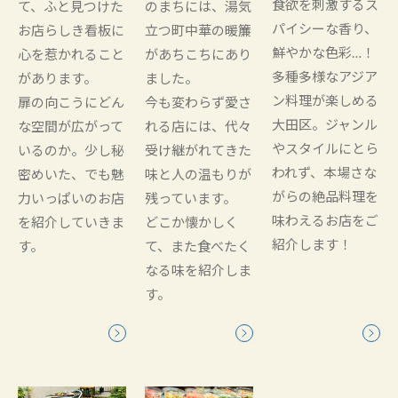
食欲を刺激するス
て、ふと見つけた
のまちには、湯気
パイシーな香り、
お店らしき看板に
立つ町中華の暖簾
鮮やかな色彩…！
心を惹かれること
があちこちにあり
多種多様なアジア
があります。
ました。
ン料理が楽しめる
扉の向こうにどん
今も変わらず愛さ
大田区。ジャンル
な空間が広がって
れる店には、代々
やスタイルにとら
いるのか。少し秘
受け継がれてきた
われず、本場さな
密めいた、でも魅
味と人の温もりが
がらの絶品料理を
力いっぱいのお店
残っています。
味わえるお店をご
を紹介していきま
どこか懐かしく
紹介します！
す。
て、また食べたく
なる味を紹介しま
す。