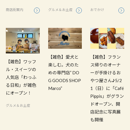
おでかけ
商店街案内
グルメ＆お土産
【雑色】愛犬と
【雑色】フラン
【雑色】ワッフ
楽しむ。犬のた
ス帰りのオーナ
ル・スイーツの
めの専門店” DO
ーが手掛けるお
人気店「わっふ
G GOODS SHOP
やつ屋さん♪5/2
る日和」が雑色
Marco”
1（日）に「Café
にオープン！
Pippis」がグラン
ドオープン、開
グルメ＆お土産
店記念に写真展
も開催