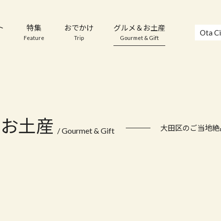
ト
特集
おでかけ
グルメ＆お土産
Ota Ci
Feature
Trip
Gourmet & Gift
＆お土産
大田区のご当地絶
/ Gourmet & Gift