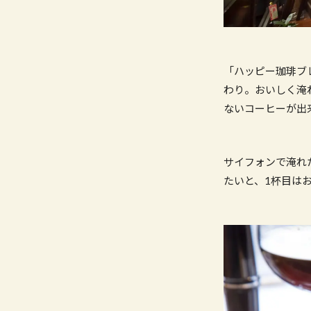
「ハッピー珈琲ブ
わり。おいしく淹
ないコーヒーが出
サイフォンで淹れ
たいと、1杯目は