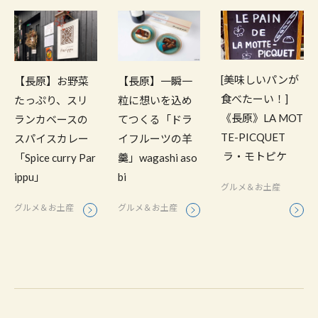
[美味しいパンが
【長原】お野菜
【長原】一瞬一
食べたーい！]
たっぷり、スリ
粒に想いを込め
《長原》LA MOT
ランカベースの
てつくる「ドラ
TE-PICQUET
スパイスカレー
イフルーツの羊
ラ・モトピケ
「Spice curry Par
羹」wagashi aso
ippu」
bi
グルメ＆お土産
グルメ＆お土産
グルメ＆お土産