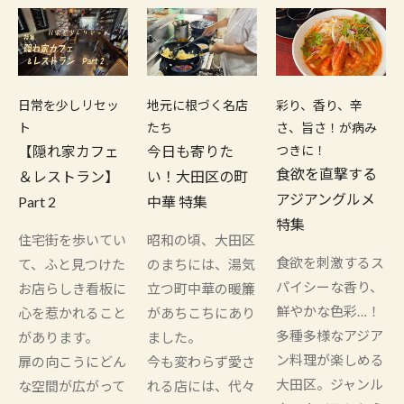
日常を少しリセッ
地元に根づく名店
彩り、香り、辛
ト
たち
さ、旨さ！が病み
【隠れ家カフェ
今日も寄りた
つきに！
食欲を直撃する
＆レストラン】
い！大田区の町
アジアングルメ
Part 2
中華 特集
特集
住宅街を歩いてい
昭和の頃、大田区
食欲を刺激するス
て、ふと見つけた
のまちには、湯気
パイシーな香り、
お店らしき看板に
立つ町中華の暖簾
鮮やかな色彩…！
心を惹かれること
があちこちにあり
多種多様なアジア
があります。
ました。
ン料理が楽しめる
扉の向こうにどん
今も変わらず愛さ
大田区。ジャンル
な空間が広がって
れる店には、代々