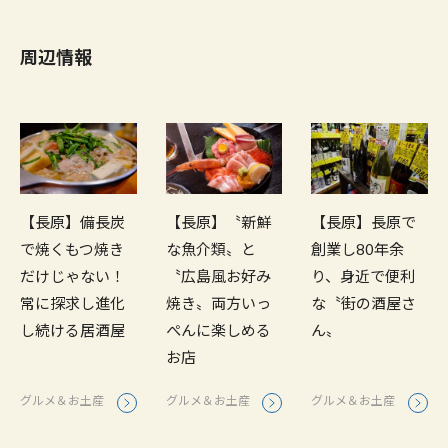
周辺情報
【長原】備長炭
【長原】〝新鮮
【長原】長原で
で焼くもつ焼き
な魚介類〟と
創業し80年余
だけじゃない！
〝広島風お好み
り、身近で便利
常に探求し進化
焼き〟両方いっ
な〝街の酒屋さ
し続ける居酒屋
ぺんに楽しめる
ん〟
お店
グルメ＆お土産
グルメ＆お土産
グルメ＆お土産