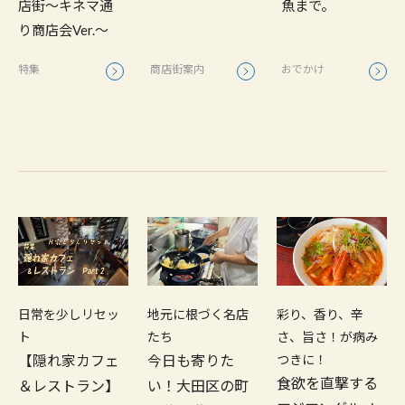
魚まで。
店街～キネマ通
り商店会Ver.～
おでかけ
特集
商店街案内
日常を少しリセッ
地元に根づく名店
彩り、香り、辛
ト
たち
さ、旨さ！が病み
【隠れ家カフェ
今日も寄りた
つきに！
食欲を直撃する
＆レストラン】
い！大田区の町