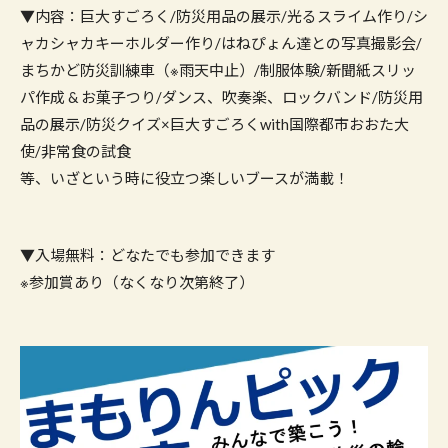
▼内容：巨大すごろく/防災用品の展示/光るスライム作り/シ
ャカシャカキーホルダー作り/はねぴょん達との写真撮影会/
まちかど防災訓練車（※雨天中止）/制服体験/新聞紙スリッ
パ作成 & お菓子つり/ダンス、吹奏楽、ロックバンド/防災用
品の展示/防災クイズ×巨大すごろくwith国際都市おおた大
使/非常食の試食
等、いざという時に役立つ楽しいブースが満載！
▼入場無料：どなたでも参加できます
※参加賞あり（なくなり次第終了）