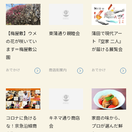
【梅屋敷】ウメ
東蒲通り親睦会
蒲田で現代アー
の花が咲いてい
ト『空家 二人』
ます＝梅屋敷公
が届ける展覧会
園
おでかけ
商店街案内
おでかけ
家庭の味から、
コロナに負ける
キネマ通り商店
プロが選んだ鮮
な！京急沿線商
会