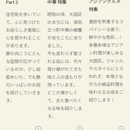
アジアングルメ
Part 2
中華 特集
特集
住宅街を歩いてい
昭和の頃、大田区
食欲を刺激するス
て、ふと見つけた
のまちには、湯気
パイシーな香り、
お店らしき看板に
立つ町中華の暖簾
鮮やかな色彩…！
心を惹かれること
があちこちにあり
多種多様なアジア
があります。
ました。
ン料理が楽しめる
扉の向こうにどん
今も変わらず愛さ
大田区。ジャンル
な空間が広がって
れる店には、代々
やスタイルにとら
いるのか。少し秘
受け継がれてきた
われず、本場さな
密めいた、でも魅
味と人の温もりが
がらの絶品料理を
力いっぱいのお店
残っています。
味わえるお店をご
を紹介していきま
どこか懐かしく
紹介します！
す。
て、また食べたく
なる味を紹介しま
す。