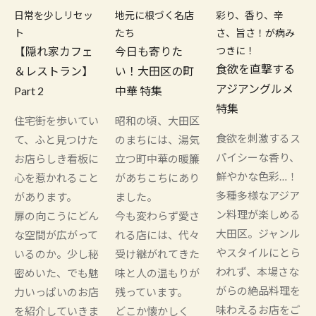
日常を少しリセッ
地元に根づく名店
彩り、香り、辛
ト
たち
さ、旨さ！が病み
【隠れ家カフェ
今日も寄りた
つきに！
食欲を直撃する
＆レストラン】
い！大田区の町
アジアングルメ
Part 2
中華 特集
特集
住宅街を歩いてい
昭和の頃、大田区
食欲を刺激するス
て、ふと見つけた
のまちには、湯気
パイシーな香り、
お店らしき看板に
立つ町中華の暖簾
鮮やかな色彩…！
心を惹かれること
があちこちにあり
多種多様なアジア
があります。
ました。
ン料理が楽しめる
扉の向こうにどん
今も変わらず愛さ
大田区。ジャンル
な空間が広がって
れる店には、代々
やスタイルにとら
いるのか。少し秘
受け継がれてきた
われず、本場さな
密めいた、でも魅
味と人の温もりが
がらの絶品料理を
力いっぱいのお店
残っています。
味わえるお店をご
を紹介していきま
どこか懐かしく