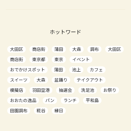
ホットワード
大田区
商店街
蒲田
大森
調布
大田区
商店街
東京都
東京
イベント
おでかけスポット
蒲田
池上
カフェ
スイーツ
大森
盆踊り
テイクアウト
模擬店
羽田空港
抽選会
洗足池
お祭り
おおたの逸品
パン
ランチ
平和島
田園調布
糀谷
縁日