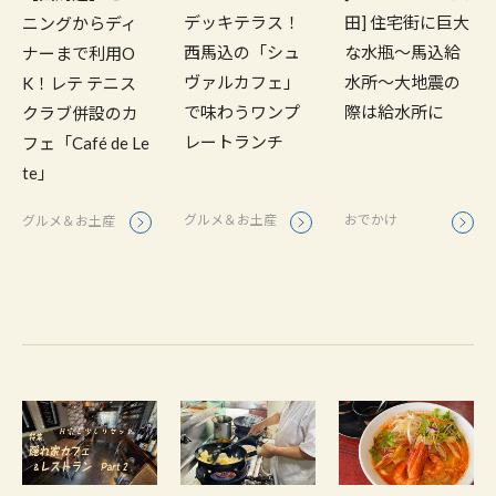
デッキテラス！
田] 住宅街に巨大
ニングからディ
西馬込の「シュ
な水瓶〜馬込給
ナーまで利用O
ヴァルカフェ」
水所〜大地震の
K！レテ テニス
で味わうワンプ
際は給水所に
クラブ併設のカ
レートランチ
フェ「Café de Le
te」
グルメ＆お土産
おでかけ
グルメ＆お土産