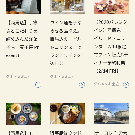
【2020バレンタ
【西馬込】丁寧
ワイン通をうな
イン】西馬込
さとこだわりを
らせる品揃え。
イル・ド・コリ
詰め込んだ洋菓
西馬込の「イル
ンヌ 2/14限定
子店「菓子屋 Pr
ドコリンヌ」で
マフィン販売&デ
esent」
ランチワインを
ィナー予約特典
楽しむ
【2/14 FRI】
グルメ＆お土産
グルメ＆お土産
グルメ＆お土産
特等席はウッド
[ナニコレ？ ＠大
【西馬込】モー