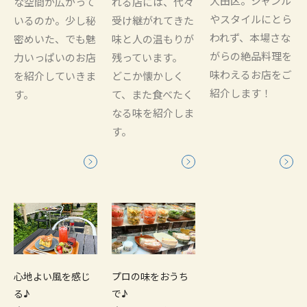
大田区。ジャンル
な空間が広がって
れる店には、代々
やスタイルにとら
いるのか。少し秘
受け継がれてきた
われず、本場さな
密めいた、でも魅
味と人の温もりが
がらの絶品料理を
力いっぱいのお店
残っています。
味わえるお店をご
を紹介していきま
どこか懐かしく
紹介します！
す。
て、また食べたく
なる味を紹介しま
す。
心地よい風を感じ
プロの味をおうち
る♪
で♪