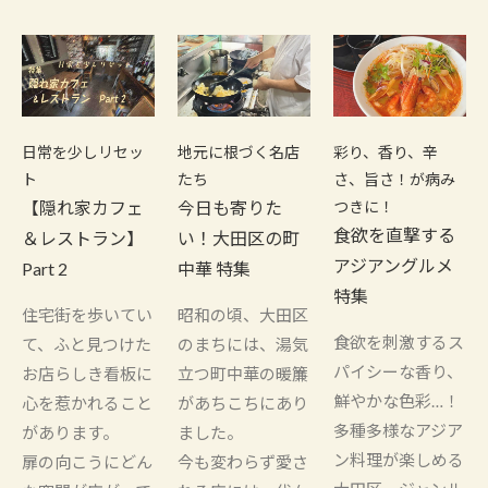
日常を少しリセッ
地元に根づく名店
彩り、香り、辛
ト
たち
さ、旨さ！が病み
【隠れ家カフェ
今日も寄りた
つきに！
食欲を直撃する
＆レストラン】
い！大田区の町
アジアングルメ
Part 2
中華 特集
特集
住宅街を歩いてい
昭和の頃、大田区
食欲を刺激するス
て、ふと見つけた
のまちには、湯気
パイシーな香り、
お店らしき看板に
立つ町中華の暖簾
鮮やかな色彩…！
心を惹かれること
があちこちにあり
多種多様なアジア
があります。
ました。
ン料理が楽しめる
扉の向こうにどん
今も変わらず愛さ