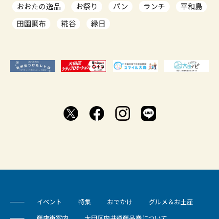
おおたの逸品
お祭り
パン
ランチ
平和島
田園調布
糀谷
縁日
イベント
特集
おでかけ
グルメ＆お土産
商店街案内
大田区内共通商品券について