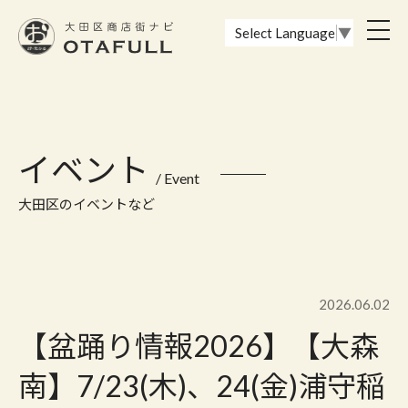
おーたふる 大田区商店街ナビ｜国際都市大田区の魅力的な商店街
toggl
Select Language
▼
navig
イベント
/ Event
大田区のイベントなど
2026.06.02
【盆踊り情報2026】【大森
南】7/23(木)、24(金)浦守稲