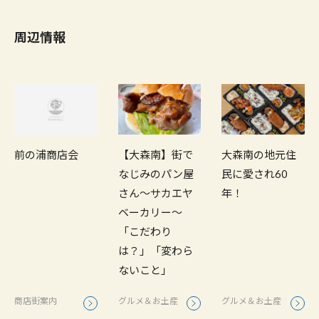
周辺情報
前の浦商店会
【大森南】街で
大森南の地元住
なじみのパン屋
民に愛され60
さん〜サカエヤ
年！
ベーカリー〜
「こだわり
は？」「変わら
ないこと」
商店街案内
グルメ＆お土産
グルメ＆お土産