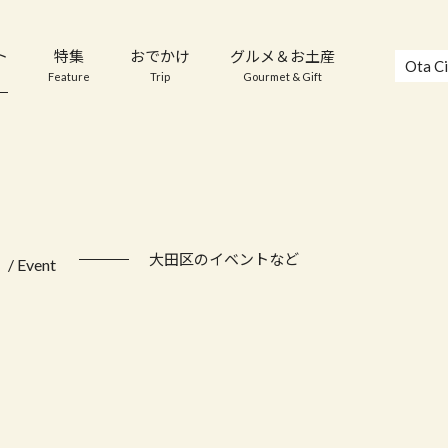
ト
特集
おでかけ
グルメ＆お土産
Ota Ci
Feature
Trip
Gourmet & Gift
ト
大田区のイベントなど
/ Event