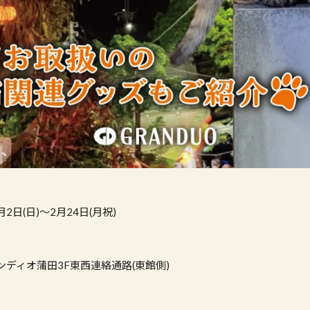
2日(日)～2月24日(月祝)
ディオ蒲田3F東西連絡通路(東館側)