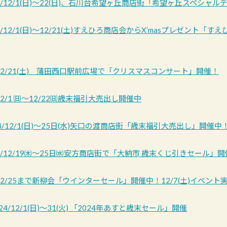
4/12/1(日)～22(日)、石川台希望ヶ丘商店街「希望ヶ丘スペシャ
/12/1(日)～12/21(土)すえひろ商店会からX’masプレゼント「
/12/21(土) 蒲田西口駅前広場で「クリスマスコンサート」開催！
12/1 ㈰～12/22㈰歳末福引大売出し開催中
4/12/1(日)～25日(水)矢口の渡商店街「歳末福引大売出し」開催中
4/12/19㈭～25日㈬安方商店街で「大納市 歳末くじ引きセール」開
/12/25まで新柳会「ウインターセール」開催中！12/7(土)イベント
4/12/1(日)～31(火) 「2024年あすと歳末セール」開催