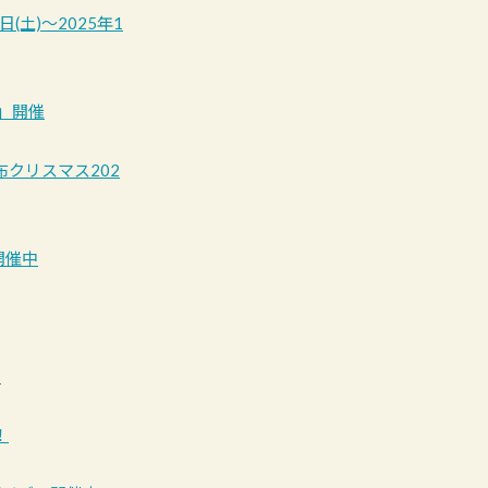
土)～2025年1
」開催
調布クリスマス202
開催中
！
！