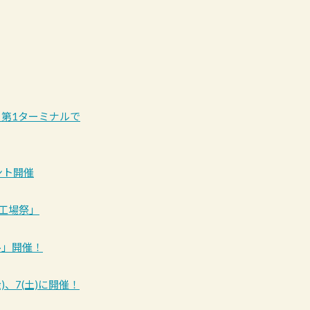
ら第1ターミナルで
ント開催
「工場祭」
ール」開催！
、7(土)に開催！