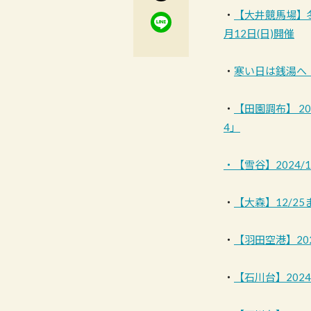
・
【大井競馬場】冬
月12日(日)開催
・
寒い日は銭湯へ
・
【田園調布】 20
4」
・【雪谷】2024/
・
【大森】12/
・
【羽田空港】20
・
【石川台】202