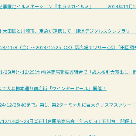
季限定イルミネーション『東京メガイルミ』 2024年11月2日(
！大田区と川崎市、京急が連携して「銭湯デジタルスタンプラリー
24/11/8（金）～2024/12/25（水）駅広場でツリー点灯「田園
11/25(月)～12/25(水)雪谷商店街振興組合で「歳末福引大売出し」
25まで大森柳本通り商店街「ウインターセール」開催！
24/12/25(水)まで。第1、第2ターミナルに巨大クリスマスツリー
4/12/14㈯～28日㈯石川台駅前商店会「年末だヨ！石川台」開催！