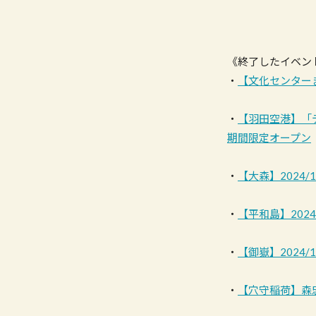
《終了したイベン
・
【文化センターまつ
・
【羽田空港】「デ
期間限定オープン
・
【大森】2024
・
【平和島】2024
・
【御嶽】2024/
・
【穴守稲荷】森忠