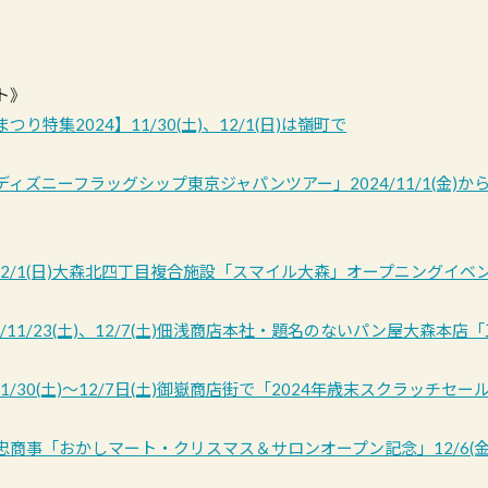
ト》
り特集2024】11/30(土)、12/1(日)は嶺町で
ィズニーフラッグシップ東京ジャパンツアー」2024/11/1(金)か
/12/1(日)大森北四丁目複合施設「スマイル大森」オープニングイベ
/11/23(土)、12/7(土)佃浅商店本社・題名のないパン屋大森本店
11/30(土)～12/7日(土)御嶽商店街で「2024年歳末スクラッチセ
商事「おかしマート・クリスマス＆サロンオープン記念」12/6(金)