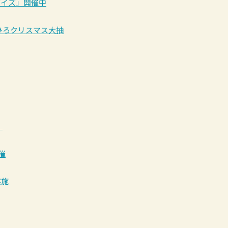
ルデイズ」開催中
すえひろクリスマス大抽
！
催
実施