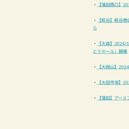
・
【蒲田西口】20
・
【糀谷】糀谷商店
ら
・
【大森】2024
とうセール」開催
・
【大岡山】202
・
【大田市場】20
・
【蒲田】アースフ