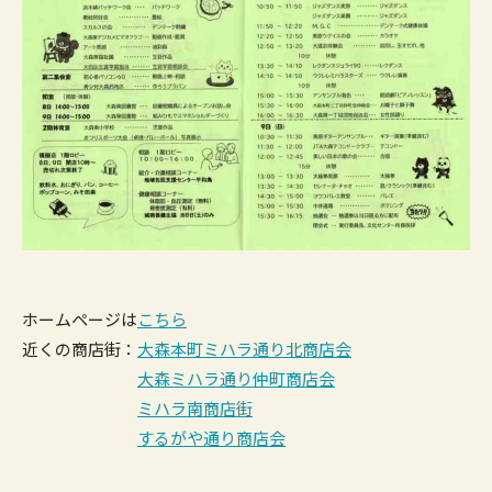
ホームページは
こちら
近くの商店街：
大森本町ミハラ通り北商店会
大森ミハラ通り仲町商店会
ミハラ南商店街
するがや通り商店会