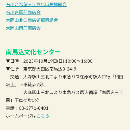
石川台希望ヶ丘商店街振興組合
石川台駅前商店会
大岡山北口商店街振興組合
大岡山南口商店会
南馬込文化センター
▼日時：2025年10月19日(日) 10:00〜16:00
▼住所：東京都大田区南馬込3-24-9
交通：大森駅山王北口より東急バス荏原町駅入口行「臼田
坂上」下車徒歩7分、
大森駅山王北口より東急バス馬込循環「南馬込三丁
目」下車徒歩5分
電話：03-3771-8481
ホームページは
こちら