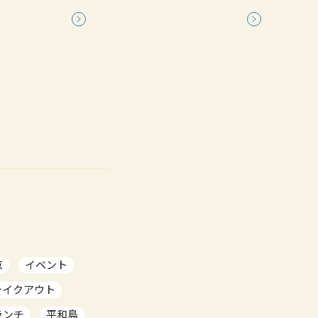
京
イベント
テイクアウト
ランチ
平和島