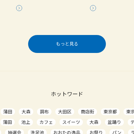
もっと見る
ホットワード
蒲田
大森
調布
大田区
商店街
東京都
東
蒲田
池上
カフェ
スイーツ
大森
盆踊り
抽選会
洗足池
おおたの逸品
お祭り
パン