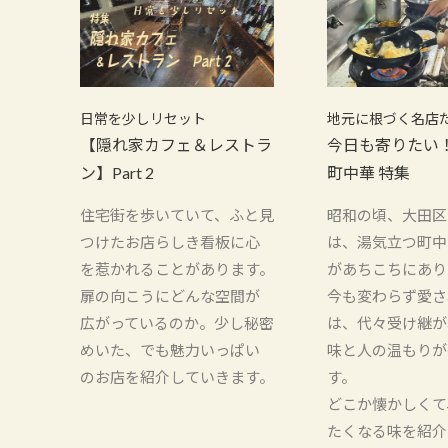
日常を少しリセット
地元に根づく名店
【隠れ家カフェ＆レストラ
今日も寄りたい
ン】Part 2
町中華 特集
住宅街を歩いていて、ふと見
昭和の頃、大田区
つけたお店らしき看板に心
は、湯気立つ町中
を惹かれることがあります。
があちこちにあり
扉の向こうにどんな空間が
今も変わらず愛さ
広がっているのか。少し秘密
は、代々受け継が
めいた、でも魅力いっぱい
味と人の温もりが
のお店を紹介していきます。
す。
どこか懐かしくて
たくなる味を紹介