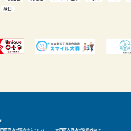
縁日
産
田区商店街連合会について
大田区内商店街関係者向け