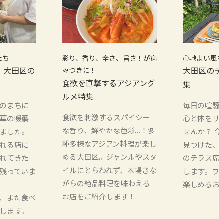
たち
彩り、香り、辛さ、旨さ！が病
心地よい風
！大田区の
みつきに！
大田区の
食欲を直撃するアジアング
集
ルメ特集
のまちに
毎日の喧
食欲を刺激するスパイシー
華の暖簾
心と体を
な香り、鮮やかな色彩…！多
ました。
せんか？ 
種多様なアジアン料理が楽し
れる店に
見つけた
める大田区。ジャンルやスタ
れてきた
のテラス
イルにとらわれず、本場さな
残っていま
します。
がらの絶品料理を味わえる
楽しめる
お店をご紹介します！
、また食べ
します。