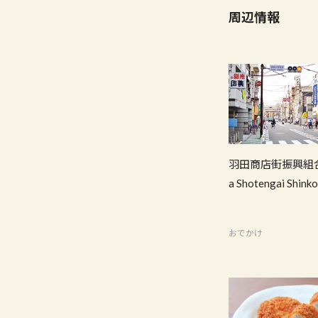
周辺情報
羽田商店街振興組合
a Shotengai Shink
おでかけ