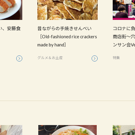
い、安藤食
昔ながらの手焼きせんべい
コロナに
［Old-fashioned rice crackers
商店街～
made by hand］
ンサン会Ve
グルメ＆お土産
特集