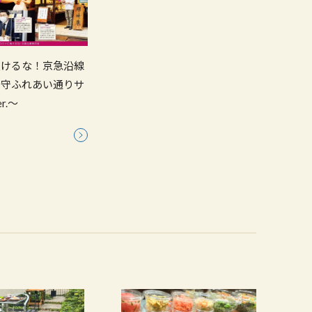
負けるな！京急沿線
穴守ふれあい通りサ
r.～