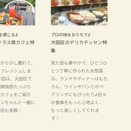
を感じる♪
プロの味をおうちで♪
テラス席カフェ特
大田区のデリカテッセン特
集
騒から少し離れて、
見た目も華やかで、ひとつひ
リフレッシュしま
とつ丁寧に作られたお惣菜
今回は、大田区で
は、ランチやディナーはもち
、開放感たっぷり
ろん、ワインやパンとのペ
席カフェをご紹介
アリングにもぴったり♪日々
ワンちゃんと一緒に
の食事をもっと心地よく、
お店も多数！
もっと楽しくしてくれま
す！