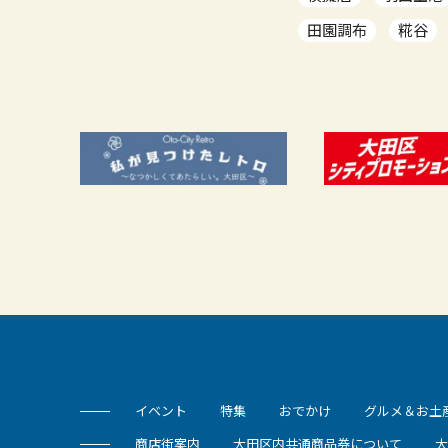
田園調布
糀谷
イベント
特集
おでかけ
グルメ＆お土
商店街案内
大田区内共通商品券について
大