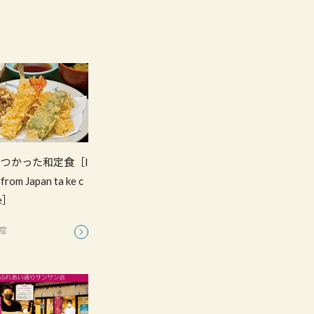
つかった和定食［I
from Japan ta ke c
ge］
産