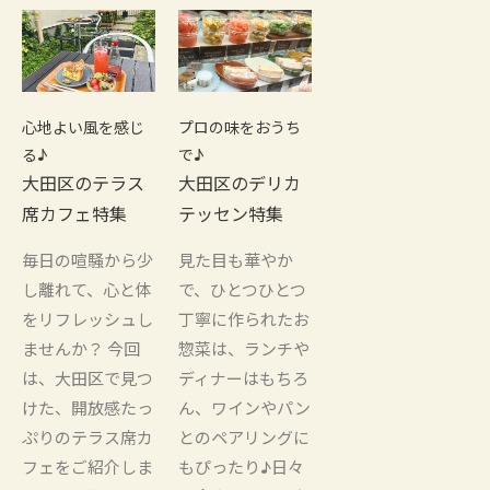
心地よい風を感じ
プロの味をおうち
る♪
で♪
大田区のテラス
大田区のデリカ
席カフェ特集
テッセン特集
毎日の喧騒から少
見た目も華やか
し離れて、心と体
で、ひとつひとつ
をリフレッシュし
丁寧に作られたお
ませんか？ 今回
惣菜は、ランチや
は、大田区で見つ
ディナーはもちろ
けた、開放感たっ
ん、ワインやパン
ぷりのテラス席カ
とのペアリングに
フェをご紹介しま
もぴったり♪日々