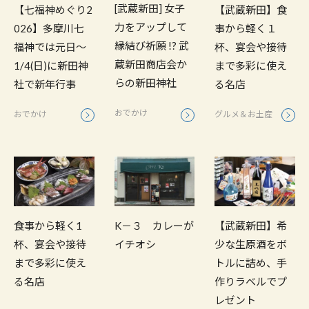
[武蔵新田] 女子
【七福神めぐり2
【武蔵新田】食
力をアップして
026】多摩川七
事から軽く１
縁結び祈願 !? 武
福神では元日〜
杯、宴会や接待
蔵新田商店会か
1/4(日)に新田神
まで多彩に使え
らの新田神社
社で新年行事
る名店
おでかけ
おでかけ
グルメ＆お土産
食事から軽く1
K－３ カレーが
【武蔵新田】希
杯、宴会や接待
イチオシ
少な生原酒をボ
まで多彩に使え
トルに詰め、手
る名店
作りラベルでプ
レゼント